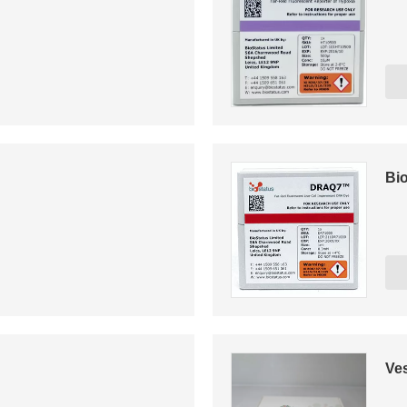
Bi
Ves