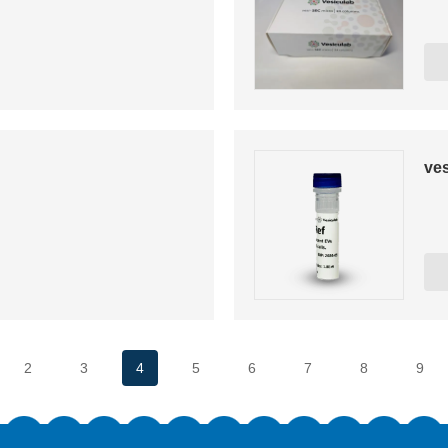
ves
2
3
4
5
6
7
8
9