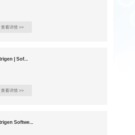
查看详情 >>
rigen | Sof...
查看详情 >>
rigen Softwe...