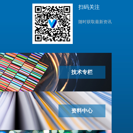
扫码关注
随时获取最新资讯
技术专栏
资料中心