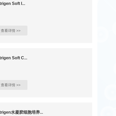
rigen Soft I...
查看详情 >>
rigen Soft C...
查看详情 >>
trigen水凝胶细胞培养...