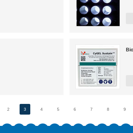
Bio
2
3
4
5
6
7
8
9