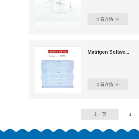
查看详情 >>
Matrigen Softwe...
查看详情 >>
上一页
1