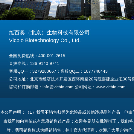
维百奥（北京）生物科技有限公司
Vicbio Biotechnology Co., Ltd.
全国免费热线：400-001-2615
直拨专线：136-9140-9741
客服QQ一：3279280667；客服QQ二：1877748443
公司地址：北京市经济技术开发区西环南路26号院嘉捷企业汇30号楼A
咨询和订购邮箱：info@vicbio.com 公司网址：www.vicbio.com
For International Inquiries & Orders
Tel: +86-13691409741
本公司声明：（1）我司不销售归类为危险品或其他违规品的产品，但由
Email: info@vicbio.com
表我司倾向宣传或有意愿销售该产品；欢迎各界朋友批评指正，我们将
Website: www.vicbio.com
牌，我司销售模式为经销销售，并非官方代理商，欢迎广大用户询价
Address: Room 603, Floor 6, Building 30A, No.26, Xihuannan Stre