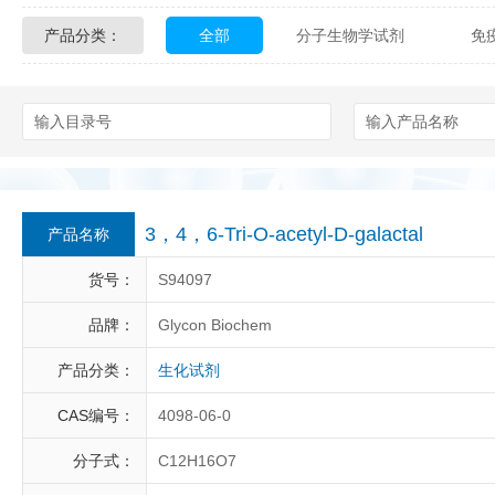
产品分类：
全部
分子生物学试剂
免
Glycon Biochem
Sterlitech
化学及生物化学试剂
材料学试剂
Echelon Biosciences
Verichem La
Affinity Biologicals
Kingfisher Biot
Epitope Diagnostics
Empire Geno
3，4，6-Tri-O-acetyl-D-galactal
产品名称
Biotez Berlin
Diametra
C
货号：
S94097
Berry & Associates
Zedira
品牌：
Glycon Biochem
产品分类：
生化试剂
LGC Maine Standards
Biolife Sol
CAS编号：
4098-06-0
Abbexa
AbD Serotec
Ab
分子式：
C12H16O7