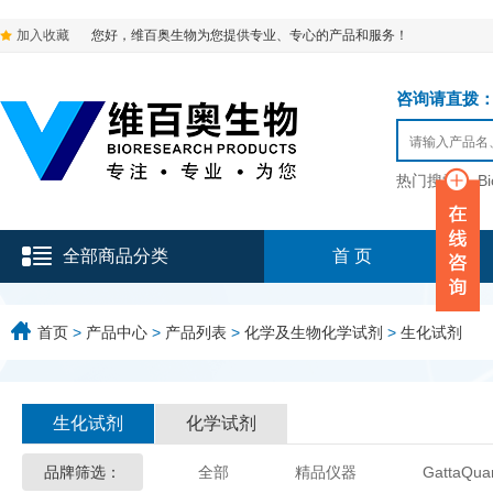
加入收藏
您好，维百奥生物为您提供专业、专心的产品和服务！
咨询请直拨：136-9
热门搜索：
B
全部商品分类
首 页
首页
>
产品中心
>
产品列表
>
化学及生物化学试剂
>
生化试剂
生化试剂
化学试剂
品牌筛选：
全部
精品仪器
GattaQua