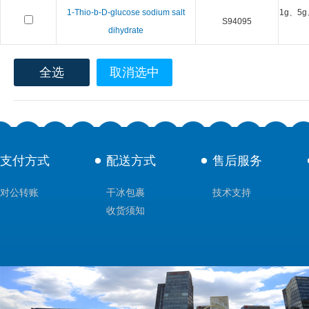
1-Thio-b-D-glucose sodium salt
1g、5g
S94095
dihydrate
全选
取消选中
支付方式
配送方式
售后服务
对公转账
干冰包裹
技术支持
收货须知