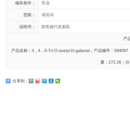
储存条件：
常温
货期：
请咨询
说明书：
跟客服代表索取
产
产品名称：3，4，6-Tri-O-acetyl-D-galactal；产品编号：S94
量：272.26；分
分享到：