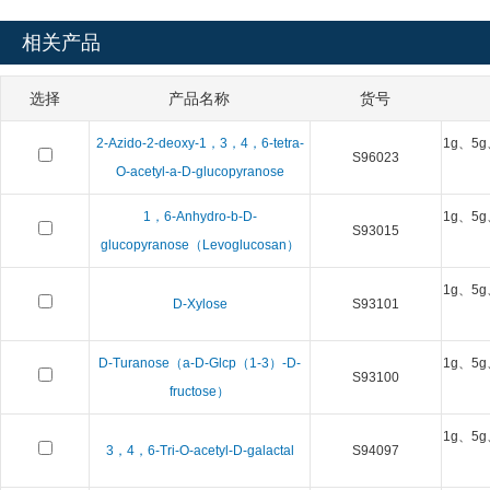
相关产品
选择
产品名称
货号
2-Azido-2-deoxy-1，3，4，6-tetra-
1g、5g
S96023
O-acetyl-a-D-glucopyranose
1，6-Anhydro-b-D-
1g、5g
S93015
glucopyranose（Levoglucosan）
1g、5g
D-Xylose
S93101
D-Turanose（a-D-Glcp（1-3）-D-
1g、5g
S93100
fructose）
1g、5g
3，4，6-Tri-O-acetyl-D-galactal
S94097