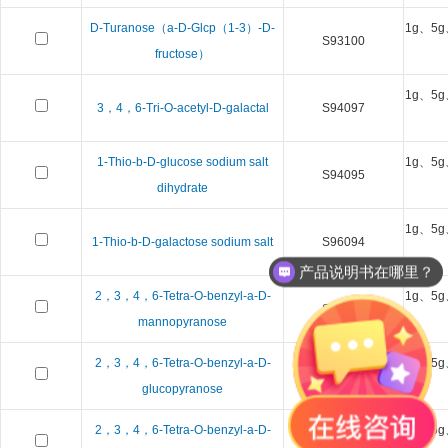
D-Turanose（a-D-Glcp（1-3）-D-
1g、5g
S93100
fructose）
1g、5g
3，4，6-Tri-O-acetyl-D-galactal
S94097
1-Thio-b-D-glucose sodium salt
1g、5g
S94095
dihydrate
1g、5g
1-Thio-b-D-galactose sodium salt
S96094
产品说明书在哪里？
2，3，4，6-Tetra-O-benzyl-a-D-
1g、5g
S96093
mannopyranose
2，3，4，6-Tetra-O-benzyl-a-D-
1g、5g
S93092
glucopyranose
2，3，4，6-Tetra-O-benzyl-a-D-
1g、5g
S96091