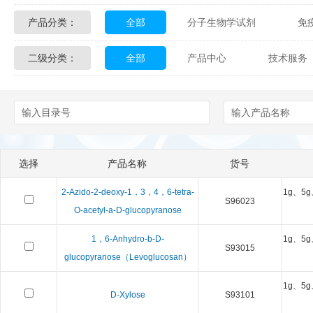
产品分类：
全部
分子生物学试剂
免
Glycon Biochem
Sterlitech
二级分类：
全部
产品中心
技术服务
化学及生物化学试剂
材料学试剂
Echelon Biosciences
Verichem La
配送方式
售后服务
技术
Affinity Biologicals
Kingfisher Biot
Epitope Diagnostics
Empire Geno
选择
产品名称
货号
Biotez Berlin
Diametra
C
2-Azido-2-deoxy-1，3，4，6-tetra-
1g、5g
S96023
Berry & Associates
Zedira
O-acetyl-a-D-glucopyranose
1，6-Anhydro-b-D-
1g、5g
LGC Maine Standards
Biolife Sol
S93015
glucopyranose（Levoglucosan）
Abbexa
AbD Serotec
Ab
1g、5g
D-Xylose
S93101