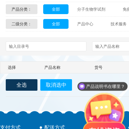
产品分类：
全部
分子生物学试剂
免
Glycon Biochem
Sterlitech
二级分类：
全部
产品中心
技术服务
化学及生物化学试剂
材料学试剂
Echelon Biosciences
Verichem La
配送方式
售后服务
技术
Affinity Biologicals
Kingfisher Biot
Epitope Diagnostics
Empire Geno
选择
产品名称
货号
Biotez Berlin
Diametra
C
全选
取消选中
Berry & Associates
Zedira
产品说明书在哪里？
LGC Maine Standards
Biolife Sol
Abbexa
AbD Serotec
Ab
支付方式
配送方式
售后服务