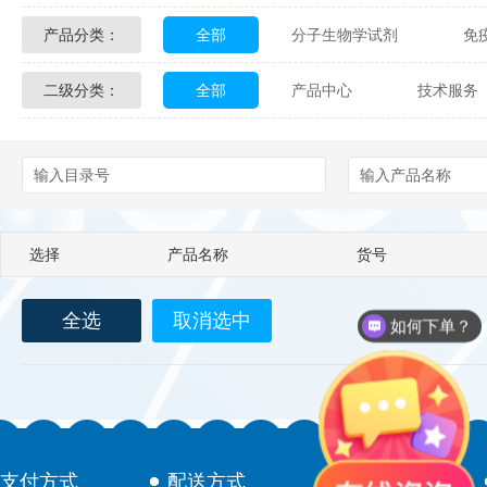
产品分类：
全部
分子生物学试剂
免
Glycon Biochem
Sterlitech
二级分类：
全部
产品中心
技术服务
化学及生物化学试剂
材料学试剂
Echelon Biosciences
Verichem La
配送方式
售后服务
技术
Affinity Biologicals
Kingfisher Biot
Epitope Diagnostics
Empire Geno
选择
产品名称
货号
Biotez Berlin
Diametra
C
全选
取消选中
Berry & Associates
Zedira
如何下单？
LGC Maine Standards
Biolife Sol
Abbexa
AbD Serotec
Ab
支付方式
配送方式
售后服务