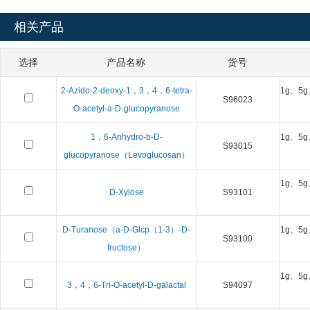
相关产品
选择
产品名称
货号
2-Azido-2-deoxy-1，3，4，6-tetra-
1g、5g
S96023
O-acetyl-a-D-glucopyranose
1，6-Anhydro-b-D-
1g、5g
S93015
glucopyranose（Levoglucosan）
1g、5g
D-Xylose
S93101
D-Turanose（a-D-Glcp（1-3）-D-
1g、5g
S93100
fructose）
1g、5g
3，4，6-Tri-O-acetyl-D-galactal
S94097