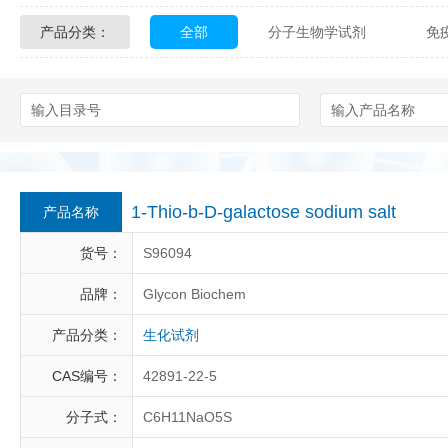
产品分类：
全部
分子生物学试剂
免
Glycon Biochem
Sterlitech
化学及生物化学试剂
材料学试剂
Echelon Biosciences
Verichem La
Affinity Biologicals
Kingfisher Biot
Epitope Diagnostics
Empire Geno
1-Thio-b-D-galactose sodium salt
产品名称
Biotez Berlin
Diametra
C
货号：
S96094
Berry & Associates
Zedira
品牌：
Glycon Biochem
产品分类：
生化试剂
LGC Maine Standards
Biolife Sol
CAS编号：
42891-22-5
Abbexa
AbD Serotec
Ab
分子式：
C6H11NaO5S