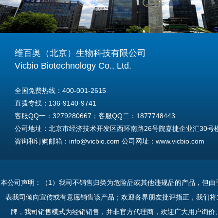
维百奥（北京）生物科技有限公司
Vicbio Biotechnology Co., Ltd.
全国免费热线：400-001-2615
直拨专线：136-9140-9741
客服QQ一：3279280667；客服QQ二：1877748443
公司地址：北京市经济技术开发区西环南路26号院嘉捷企业汇30号楼A
咨询和订购邮箱：info@vicbio.com 公司网址：www.vicbio.com
For International Inquiries & Orders
Tel: +86-13691409741
本公司声明：（1）我司不销售归类为危险品或其他违规品的产品，但由
Email: info@vicbio.com
表我司倾向宣传或有意愿销售该产品；欢迎各界朋友批评指正，我们将
Website: www.vicbio.com
牌，我司销售模式为经销销售，并非官方代理商，欢迎广大用户询价
Address: Room 603, Floor 6, Building 30A, No.26, Xihuannan Stre