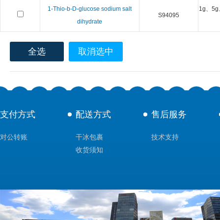
1-Thio-b-D-glucose sodium salt
1g、5g
S94095
dihydrate
全选
取消选中
支付方式
配送方式
售后服务
对公转账
干冰包裹
技术支持
收货须知