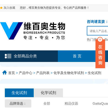
加入收藏
您好，维百奥生物为您提供专业、专心的产品和服务！
咨询请直拨：136-9
热门搜索：
B
全部商品分类
首 页
首页
>
产品中心
>
产品列表
>
化学及生物化学试剂
>
生化试剂
生化试剂
化学试剂
品牌筛选：
全部
精品仪器
GattaQua