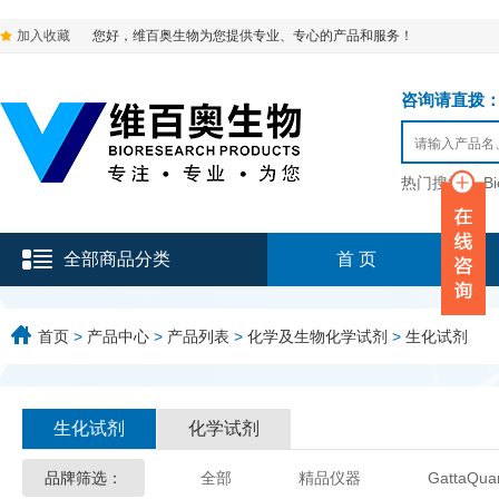
加入收藏
您好，维百奥生物为您提供专业、专心的产品和服务！
咨询请直拨：136-9
热门搜索：
B
全部商品分类
首 页
首页
>
产品中心
>
产品列表
>
化学及生物化学试剂
>
生化试剂
生化试剂
化学试剂
品牌筛选：
全部
精品仪器
GattaQua