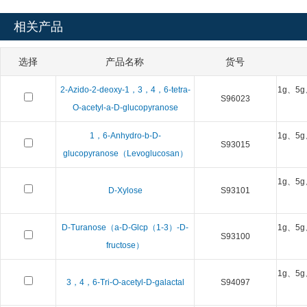
相关产品
选择
产品名称
货号
2-Azido-2-deoxy-1，3，4，6-tetra-
1g、5g
S96023
O-acetyl-a-D-glucopyranose
1，6-Anhydro-b-D-
1g、5g
S93015
glucopyranose（Levoglucosan）
1g、5g
D-Xylose
S93101
D-Turanose（a-D-Glcp（1-3）-D-
1g、5g
S93100
fructose）
1g、5g
3，4，6-Tri-O-acetyl-D-galactal
S94097