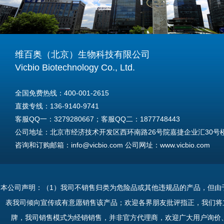
维百奥（北京）生物科技有限公司
Vicbio Biotechnology Co., Ltd.
全国免费热线：400-001-2615
直拨专线：136-9140-9741
客服QQ一：3279280667；客服QQ二：1877748443
公司地址：北京市经济技术开发区西环南路26号院嘉捷企业汇30号楼A
咨询和订购邮箱：info@vicbio.com 公司网址：www.vicbio.com
For International Inquiries & Orders
Tel: +86-13691409741
本公司声明：（1）我司不销售归类为危险品或其他违规品的产品，但由
Email: info@vicbio.com
表我司倾向宣传或有意愿销售该产品；欢迎各界朋友批评指正，我们将
Website: www.vicbio.com
牌，我司销售模式为经销销售，并非官方代理商，欢迎广大用户询价
Address: Room 603, Floor 6, Building 30A, No.26, Xihuannan Stre