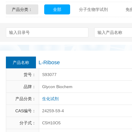
产品分类：
全部
分子生物学试剂
免
Glycon Biochem
Sterlitech
化学及生物化学试剂
材料学试剂
Echelon Biosciences
Verichem La
Affinity Biologicals
Kingfisher Biot
Epitope Diagnostics
Empire Geno
L-Ribose
产品名称
Biotez Berlin
Diametra
C
货号：
S93077
Berry & Associates
Zedira
品牌：
Glycon Biochem
产品分类：
生化试剂
LGC Maine Standards
Biolife Sol
CAS编号：
24259-59-4
Abbexa
AbD Serotec
Ab
分子式：
C5H10O5