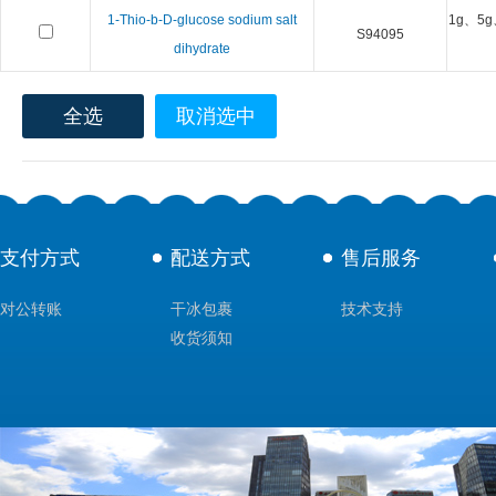
1-Thio-b-D-glucose sodium salt
1g、5g
S94095
dihydrate
全选
取消选中
支付方式
配送方式
售后服务
对公转账
干冰包裹
技术支持
收货须知