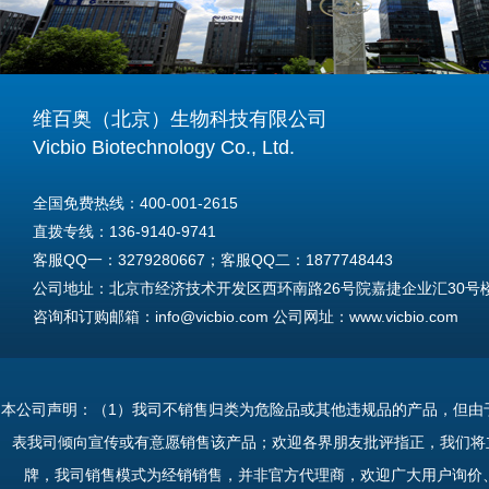
维百奥（北京）生物科技有限公司
Vicbio Biotechnology Co., Ltd.
全国免费热线：400-001-2615
直拨专线：136-9140-9741
客服QQ一：3279280667；客服QQ二：1877748443
公司地址：北京市经济技术开发区西环南路26号院嘉捷企业汇30号楼A
咨询和订购邮箱：info@vicbio.com 公司网址：www.vicbio.com
For International Inquiries & Orders
Tel: +86-13691409741
本公司声明：（1）我司不销售归类为危险品或其他违规品的产品，但由
Email: info@vicbio.com
表我司倾向宣传或有意愿销售该产品；欢迎各界朋友批评指正，我们将
Website: www.vicbio.com
牌，我司销售模式为经销销售，并非官方代理商，欢迎广大用户询价
Address: Room 603, Floor 6, Building 30A, No.26, Xihuannan Stre