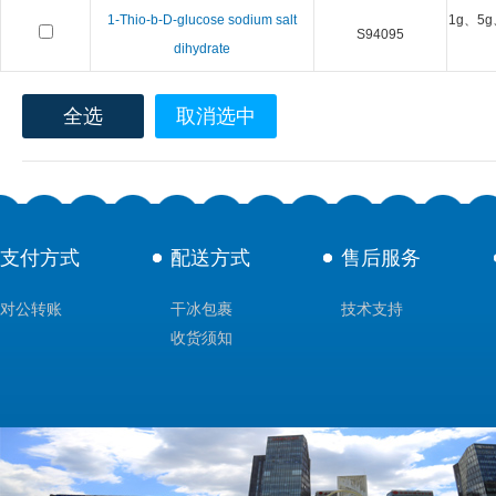
1-Thio-b-D-glucose sodium salt
1g、5g
S94095
dihydrate
全选
取消选中
支付方式
配送方式
售后服务
对公转账
干冰包裹
技术支持
收货须知