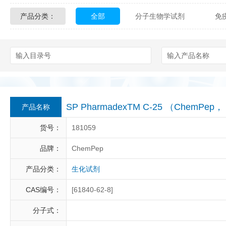
产品分类：
全部
分子生物学试剂
免
Glycon Biochem
Sterlitech
化学及生物化学试剂
材料学试剂
Echelon Biosciences
Verichem La
Affinity Biologicals
Kingfisher Biot
Epitope Diagnostics
Empire Geno
SP PharmadexTM C-25 （ChemPep，
产品名称
Biotez Berlin
Diametra
C
货号：
181059
Berry & Associates
Zedira
品牌：
ChemPep
产品分类：
生化试剂
LGC Maine Standards
Biolife Sol
CAS编号：
[61840-62-8]
Abbexa
AbD Serotec
Ab
分子式：