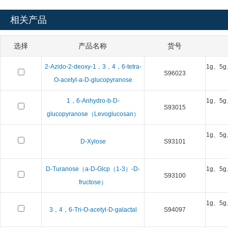
相关产品
选择
产品名称
货号
2-Azido-2-deoxy-1，3，4，6-tetra-
1g、5g
S96023
O-acetyl-a-D-glucopyranose
1，6-Anhydro-b-D-
1g、5g
S93015
glucopyranose（Levoglucosan）
1g、5g
D-Xylose
S93101
D-Turanose（a-D-Glcp（1-3）-D-
1g、5g
S93100
fructose）
1g、5g
3，4，6-Tri-O-acetyl-D-galactal
S94097