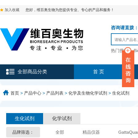
加入收藏
您好，维百奥生物为您提供专业、专心的产品和服务！
咨询请直拨：136-9
热门搜索：
B
全部商品分类
首 页
首页
>
产品中心
>
产品列表
>
化学及生物化学试剂
>
生化试剂
生化试剂
化学试剂
品牌筛选：
全部
精品仪器
GattaQua