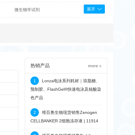
展开
微生物学试剂
PS Bioscience
产品
 Tools
Bioassay Systems
otechnology
DLD-Diagnostika
Medipan
Mediagnost
热销产品
more »
Cytodiagnostics
Katchem
1
Lonza电泳系列耗材｜琼脂糖、
Sunrise Science
预制胶、FlashGel®快速电泳及核酸染
色产品
micals
康为世纪
2
维百奥生物现货销售Zenogen
CELLBANKER 2细胞冻存液 | 11914