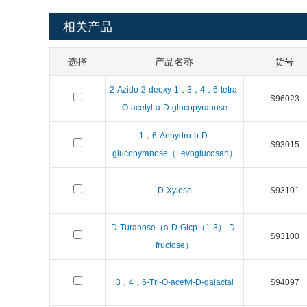
相关产品
选择
产品名称
货号
2-Azido-2-deoxy-1，3，4，6-tetra-
S96023
O-acetyl-a-D-glucopyranose
1，6-Anhydro-b-D-
S93015
glucopyranose（Levoglucosan）
D-Xylose
S93101
D-Turanose（a-D-Glcp（1-3）-D-
S93100
fructose）
3，4，6-Tri-O-acetyl-D-galactal
S94097