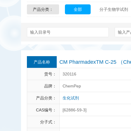
产品分类：
全部
分子生物学试剂
Glycon Biochem
Sterl
化学及生物化学试剂
Echelon Biosciences
Affinity Biologicals
Kin
Epitope Diagnostics
E
CM PharmadexTM C-25 （C
产品名称
Biotez Berlin
Diametr
货号：
320116
Berry & Associates
Ze
品牌：
ChemPep
产品分类：
生化试剂
LGC Maine Standards
CAS编号：
[62886-59-3]
Abbexa
AbD Serotec
分子式：