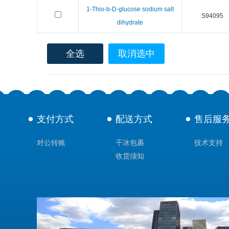
1-Thio-b-D-glucose sodium salt
S94095
dihydrate
全选
取消选中
支付方式
配送方式
售后服
对公转账
干冰包裹
技术支持
收货须知