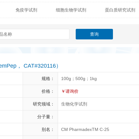
免疫学试剂
细胞生物学试剂
蛋白质研究试剂
itech
热销产品
辰辉创聚生物® (Nebulabio)
B
材料学试剂
仪器及设备
耗材及常用物品
其他
Verichem Laboratories
Vicbio Biotech
Click Chemistry
gfisher Biotech
Vector Labs
Trilink
VICBIO Bi
mpire Genomics
ImmunAware
IBT Systems
hemPep， CAT#320116）
a
ChemPep
Eagle Biosciences
Cellscript
规格：
100g；500g；1kg
dira
Hybrid Plastics
Milenia Biotec
SiChem
价格：
￥请询价
研究领域：
生物化学试剂
Biolife Solutions
Pall
Lonza
Omicron Bioche
分子量：
Abnova
Active Motif
别名：
CM PharmadexTM C-25