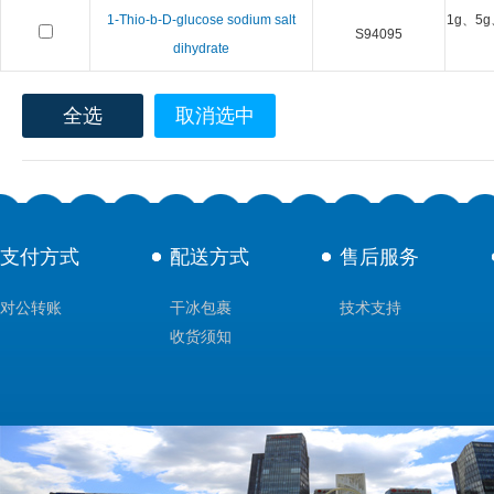
1-Thio-b-D-glucose sodium salt
1g、5g
S94095
dihydrate
全选
取消选中
支付方式
配送方式
售后服务
对公转账
干冰包裹
技术支持
收货须知