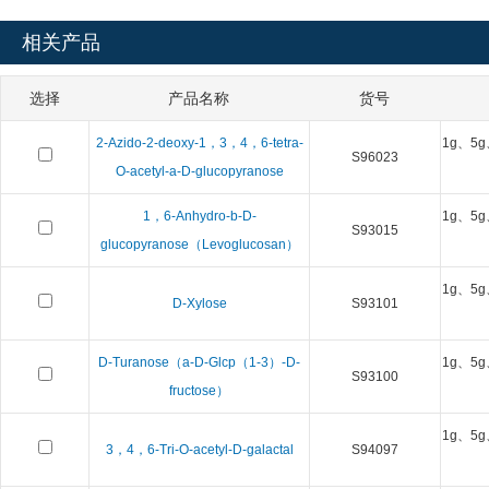
相关产品
选择
产品名称
货号
2-Azido-2-deoxy-1，3，4，6-tetra-
1g、5g
S96023
O-acetyl-a-D-glucopyranose
1，6-Anhydro-b-D-
1g、5g
S93015
glucopyranose（Levoglucosan）
1g、5g
D-Xylose
S93101
D-Turanose（a-D-Glcp（1-3）-D-
1g、5g
S93100
fructose）
1g、5g
3，4，6-Tri-O-acetyl-D-galactal
S94097