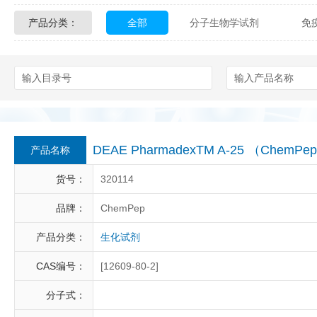
产品分类：
全部
分子生物学试剂
免
Glycon Biochem
Sterlitech
化学及生物化学试剂
材料学试剂
Echelon Biosciences
Verichem La
Affinity Biologicals
Kingfisher Biot
Epitope Diagnostics
Empire Geno
DEAE PharmadexTM A-25 （ChemPe
产品名称
Biotez Berlin
Diametra
C
货号：
320114
Berry & Associates
Zedira
品牌：
ChemPep
产品分类：
生化试剂
LGC Maine Standards
Biolife Sol
CAS编号：
[12609-80-2]
Abbexa
AbD Serotec
Ab
分子式：