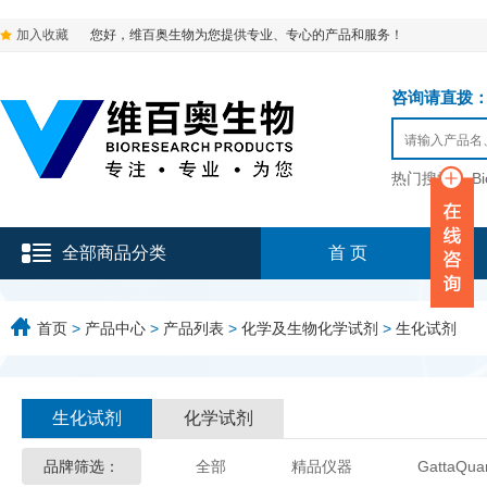
加入收藏
您好，维百奥生物为您提供专业、专心的产品和服务！
咨询请直拨：136-9
热门搜索：
B
全部商品分类
首 页
首页
>
产品中心
>
产品列表
>
化学及生物化学试剂
>
生化试剂
生化试剂
化学试剂
品牌筛选：
全部
精品仪器
GattaQua