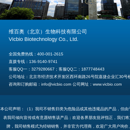
维百奥（北京）生物科技有限公司
Vicbio Biotechnology Co., Ltd.
全国免费热线：400-001-2615
直拨专线：136-9140-9741
客服QQ一：3279280667；客服QQ二：1877748443
公司地址：北京市经济技术开发区西环南路26号院嘉捷企业汇30号楼A
咨询和订购邮箱：info@vicbio.com 公司网址：www.vicbio.com
For International Inquiries & Orders
Tel: +86-13691409741
本公司声明：（1）我司不销售归类为危险品或其他违规品的产品，但由
Email: info@vicbio.com
表我司倾向宣传或有意愿销售该产品；欢迎各界朋友批评指正，我们将
Website: www.vicbio.com
牌，我司销售模式为经销销售，并非官方代理商，欢迎广大用户询价
Address: Room 603, Floor 6, Building 30A, No.26, Xihuannan Stre