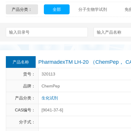
产品分类：
全部
分子生物学试剂
免
Glycon Biochem
Sterlitech
化学及生物化学试剂
材料学试剂
Echelon Biosciences
Verichem La
Affinity Biologicals
Kingfisher Biot
Epitope Diagnostics
Empire Geno
PharmadexTM LH-20 （ChemPep， C
产品名称
Biotez Berlin
Diametra
C
货号：
320113
Berry & Associates
Zedira
品牌：
ChemPep
产品分类：
生化试剂
LGC Maine Standards
Biolife Sol
CAS编号：
[9041-37-6]
Abbexa
AbD Serotec
Ab
分子式：