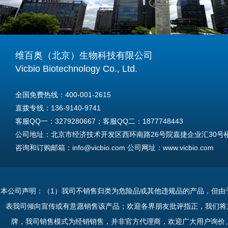
维百奥（北京）生物科技有限公司
Vicbio Biotechnology Co., Ltd.
全国免费热线：400-001-2615
直拨专线：136-9140-9741
客服QQ一：3279280667；客服QQ二：1877748443
公司地址：北京市经济技术开发区西环南路26号院嘉捷企业汇30号楼A
咨询和订购邮箱：info@vicbio.com 公司网址：www.vicbio.com
For International Inquiries & Orders
Tel: +86-13691409741
本公司声明：（1）我司不销售归类为危险品或其他违规品的产品，但由
Email: info@vicbio.com
表我司倾向宣传或有意愿销售该产品；欢迎各界朋友批评指正，我们将
Website: www.vicbio.com
牌，我司销售模式为经销销售，并非官方代理商，欢迎广大用户询价
Address: Room 603, Floor 6, Building 30A, No.26, Xihuannan Stre