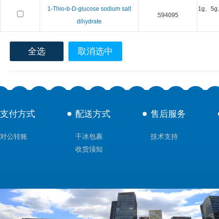
1-Thio-b-D-glucose sodium salt
1g、5g
S94095
dihydrate
全选
取消选中
支付方式
配送方式
售后服务
对公转账
干冰包裹
技术支持
收货须知