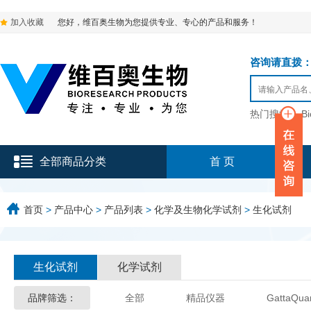
加入收藏
您好，维百奥生物为您提供专业、专心的产品和服务！
咨询请直拨：136-9
热门搜索：
B
全部商品分类
首 页
首页
>
产品中心
>
产品列表
>
化学及生物化学试剂
>
生化试剂
生化试剂
化学试剂
品牌筛选：
全部
精品仪器
GattaQua