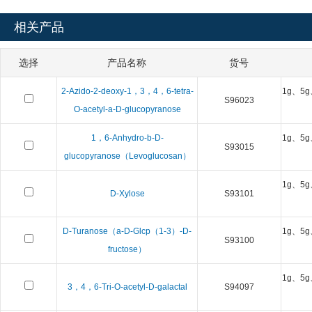
相关产品
选择
产品名称
货号
2-Azido-2-deoxy-1，3，4，6-tetra-
1g、5g
S96023
O-acetyl-a-D-glucopyranose
1，6-Anhydro-b-D-
1g、5g
S93015
glucopyranose（Levoglucosan）
1g、5g
D-Xylose
S93101
D-Turanose（a-D-Glcp（1-3）-D-
1g、5g
S93100
fructose）
1g、5g
3，4，6-Tri-O-acetyl-D-galactal
S94097