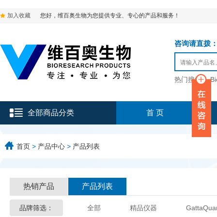
加入收藏
您好，维百奥生物为您提供专业、专心的产品和服务！
咨询请直拨：136-9
热门搜索：
B
全部商品分类
首 页
首页
>
产品中心
>
产品列表
热销产品
产品列表
品牌筛选：
全部
精品仪器
GattaQua