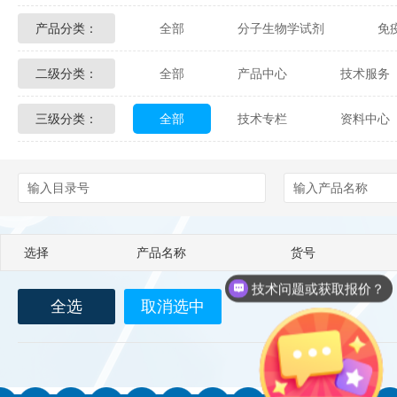
产品分类：
全部
分子生物学试剂
免
Glycon Biochem
Sterlitech
二级分类：
全部
产品中心
技术服务
化学及生物化学试剂
材料学试剂
Echelon Biosciences
Verichem La
三级分类：
全部
技术专栏
资料中心
配送方式
售后服务
技术
Affinity Biologicals
Kingfisher Biot
Epitope Diagnostics
Empire Geno
Biotez Berlin
Diametra
C
选择
产品名称
货号
Berry & Associates
Zedira
技术问题或获取报价？
全选
取消选中
LGC Maine Standards
Biolife Sol
Abbexa
AbD Serotec
Ab