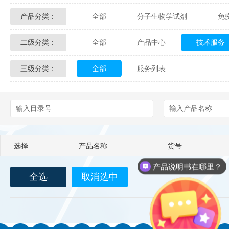
产品分类：
全部
分子生物学试剂
免
Glycon Biochem
Sterlitech
二级分类：
全部
产品中心
技术服务
化学及生物化学试剂
材料学试剂
Echelon Biosciences
Verichem La
三级分类：
全部
服务列表
配送方式
售后服务
技术
Affinity Biologicals
Kingfisher Biot
Epitope Diagnostics
Empire Geno
Biotez Berlin
Diametra
C
选择
产品名称
货号
Berry & Associates
Zedira
产品说明书在哪里？
全选
取消选中
LGC Maine Standards
Biolife Sol
Abbexa
AbD Serotec
Ab