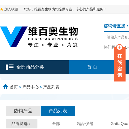
加入收藏
您好，维百奥生物为您提供专业、专心的产品和服务！
咨询请直拨：136-9
热门搜索：
B
全部商品分类
首 页
首页
>
产品中心
>
产品列表
热销产品
产品列表
品牌筛选：
全部
精品仪器
GattaQua