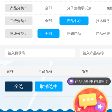
产品分类：
全部
分子生物学试剂
免
Glycon Biochem
Sterlitech
二级分类：
全部
产品中心
技术服务
化学及生物化学试剂
材料学试剂
Echelon Biosciences
Verichem La
三级分类：
全部
热销产品
产品列表
配送方式
售后服务
技术
Affinity Biologicals
Kingfisher Biot
Epitope Diagnostics
Empire Geno
Biotez Berlin
Diametra
C
选择
产品名称
货号
Berry & Associates
Zedira
产品说明书在哪里？
全选
取消选中
LGC Maine Standards
Biolife Sol
Abbexa
AbD Serotec
Ab