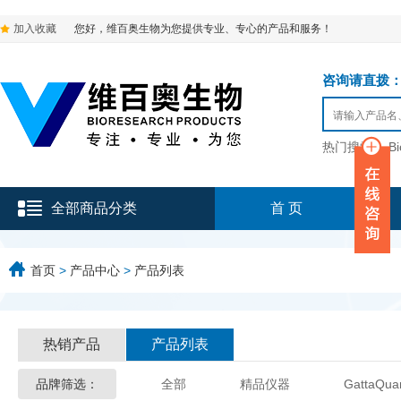
加入收藏
您好，维百奥生物为您提供专业、专心的产品和服务！
咨询请直拨：136-9
热门搜索：
B
全部商品分类
首 页
首页
>
产品中心
>
产品列表
热销产品
产品列表
品牌筛选：
全部
精品仪器
GattaQua