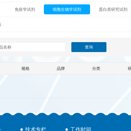
免疫学试剂
细胞生物学试剂
蛋白质研究试剂
itech
热销产品
辰辉创聚生物® (Nebulabio)
B
品
材料学试剂
仪器及设备
耗材及常用物品
其他
Verichem Laboratories
Vicbio Biotech
Click Chemistry
gfisher Biotech
Vector Labs
Trilink
VICBIO Bi
mpire Genomics
ImmunAware
IBT Systems
规格
品牌
分类
a
ChemPep
Eagle Biosciences
Cellscript
dira
Hybrid Plastics
Milenia Biotec
SiChem
Biolife Solutions
Pall
Lonza
Omicron Bioche
Abnova
Active Motif
务
技术专栏
工作时间