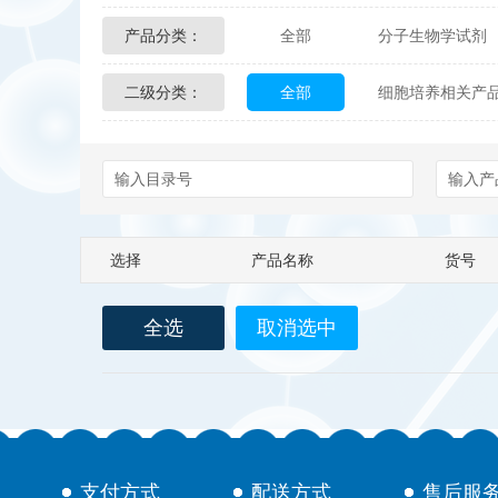
产品分类：
全部
分子生物学试剂
Glycon Biochem
Sterl
二级分类：
全部
细胞培养相关产
化学及生物化学试剂
Echelon Biosciences
Affinity Biologicals
Kin
Epitope Diagnostics
E
选择
产品名称
货号
Biotez Berlin
Diametr
全选
取消选中
Berry & Associates
Ze
LGC Maine Standards
Abbexa
AbD Serotec
支付方式
配送方式
售后服