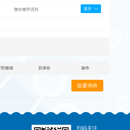
展开
微生物学试剂
PS Bioscience
产品
 Tools
Bioassay Systems
otechnology
DLD-Diagnostika
Medipan
Mediagnost
研究领域
目录价
操作
Cytodiagnostics
Katchem
Sunrise Science
micals
康为世纪
扫码关注