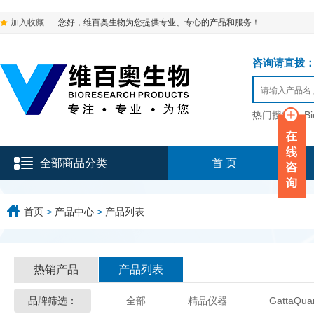
加入收藏
您好，维百奥生物为您提供专业、专心的产品和服务！
咨询请直拨：136-9
热门搜索：
B
全部商品分类
首 页
首页
>
产品中心
>
产品列表
热销产品
产品列表
品牌筛选：
全部
精品仪器
GattaQua