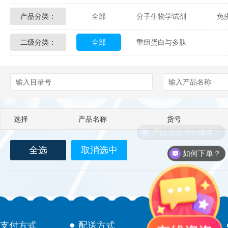
产品分类：
全部
分子生物学试剂
免
Glycon Biochem
Sterlitech
二级分类：
全部
重组蛋白与多肽
化学及生物化学试剂
材料学试剂
Echelon Biosciences
Verichem La
Affinity Biologicals
Kingfisher Biot
Epitope Diagnostics
Empire Geno
选择
产品名称
货号
Biotez Berlin
Diametra
C
产品说明书在哪里？
全选
取消选中
Berry & Associates
Zedira
如何下单？
LGC Maine Standards
Biolife Sol
Abbexa
AbD Serotec
Ab
支付方式
配送方式
售后服务