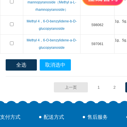
mannopyranoside（Methyl a-L-
S96063
rhamnopyranoside）
Methyl 4，6-O-benzylidene-b-D-
1g、5g
S98062
glucopyranoside
Methyl 4，6-O-benzylidene-a-D-
1g、5g
S97061
glucopyranoside
全选
取消选中
上一页
1
2
支付方式
配送方式
售后服务