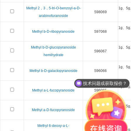
Methyl 2，3，5-tri-O-benzoyl-a-D-
1g、5g
S98069
arabinofuranoside
1g、5g
Methyl b-D-ribopyranoside
S97068
Methyl b-D-glucopyranoside
1g、5g
S96067
hemihydrate
1g、5g
Methyl b-D-galactopyranoside
S96066
技术问题或获取报价？
1g、5g
Methyl a-L-fucopyranoside
S96065
1g、5g
Methyl a-D-fucopyranoside
S96064
Methyl 6-deoxy-a-L-
1g、5g