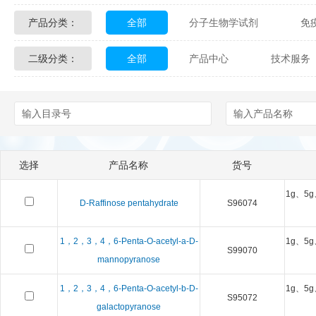
产品分类：
全部
分子生物学试剂
免
Glycon Biochem
Sterlitech
二级分类：
全部
产品中心
技术服务
化学及生物化学试剂
材料学试剂
Echelon Biosciences
Verichem La
配送方式
售后服务
技术
Affinity Biologicals
Kingfisher Biot
Epitope Diagnostics
Empire Geno
选择
产品名称
货号
Biotez Berlin
Diametra
C
1g、5g
D-Raffinose pentahydrate
S96074
Berry & Associates
Zedira
1，2，3，4，6-Penta-O-acetyl-a-D-
1g、5g
LGC Maine Standards
Biolife Sol
S99070
mannopyranose
Abbexa
AbD Serotec
Ab
1，2，3，4，6-Penta-O-acetyl-b-D-
1g、5g
S95072
galactopyranose