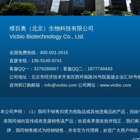
维百奥（北京）生物科技有限公司
Vicbio Biotechnology Co., Ltd.
全国免费热线：400-001-2615
直拨专线：136-9140-9741
客服QQ一：3279280667；客服QQ二：1877748443
公司地址：北京市经济技术开发区西环南路26号院嘉捷企业汇30号楼A
咨询和订购邮箱：info@vicbio.com 公司网址：www.vicbio.com
For International Inquiries & Orders
Tel: +86-13691409741
本公司声明：（1）我司不销售归类为危险品或其他违规品的产品，但由
Email: info@vicbio.com
表我司倾向宣传或有意愿销售该产品；欢迎各界朋友批评指正，我们将
Website: www.vicbio.com
牌，我司销售模式为经销销售，并非官方代理商，欢迎广大用户询价
Address: Room 603, Floor 6, Building 30A, No.26, Xihuannan Stre
©2