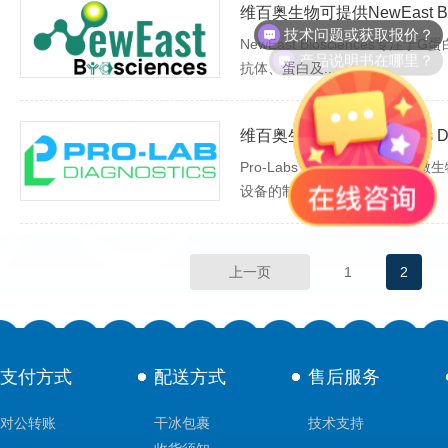
维百奥生物可提供NewEast Bi
技术问题或获取报价？
NewEast Biosciences专
产品说明书在哪里？
抗体、蛋白及...
维百奥生物可提供Pro-Labs Di
Pro-Labs Diagnostics专
设备的制造...
上一页
1
2
支付方式
配送方式
售后服务
对公转账
干冰包裹
技术支持