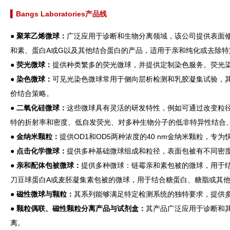
▍Bangs Laboratories产品线
● 聚苯乙烯微球：
广泛应用于诊断和生物分离领域，该公司提供表面
和素、蛋白A或G以及其他结合蛋白的产品，适用于亲和纯化或去除特
●
荧光微球：
提供种类繁多的荧光微球，并提供定制染色服务。荧光
●
染色微球：
可见光染色微球常用于侧向层析检测和乳胶凝集试验，
价结合策略。
●
二氧化硅微球：
这些微球具有灵活的研发特性，例如可通过改变粒
特的折射率和密度、低自发荧光、对多种生物分子的低非特异性结合、
●
金纳米颗粒：
提供OD1和OD5两种浓度的40 nm金纳米颗粒，专
●
点击化学微球：
提供多种基础微球组成和粒径，表面包被有不同密度
●
亲和配体包被微球：
提供多种微球：链霉亲和素包被的微球，用于结
刀豆球蛋白A或麦胚凝集素包被的微球，用于结合糖蛋白、糖脂或其
●
磁性微球与颗粒：
其系列能够满足特定检测系统的独特要求，提供
●
颗粒偶联、磁性颗粒分离产品与试剂盒：
其产品广泛应用于诊断和
离。