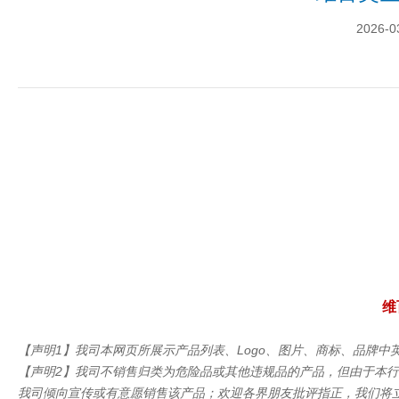
2026-0
维
【声明1】我司本网页所展示产品列表、Logo、图片、商标、品牌
【声明2】我司不销售归类为危险品或其他违规品的产品，但由于本
我司倾向宣传或有意愿销售该产品；欢迎各界朋友批评指正，我们将