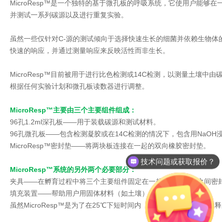
MicroResp™是一个独特的基于微孔板的呼吸系统，它使用户能够
并测试一系列碳源以及进行重复实验。
虽然一些仅针对C-源的测试倾向于选择快速生长的细菌并依赖生物体的生
快速的响应，并通过测量响应来反映活性而非生长。
MicroResp™目前被用于进行比色检测或14C检测，以测量土壤中
根据任何实验计划和微孔板读数器进行调整。
MicroResp™主要由三个主要组件组成：
96孔1.2ml深孔板——用于装载碳源和测试材料。
96孔微孔板——包含检测凝胶或在14C检测的情况下，包含用NaOH
MicroResp™密封垫——将两块板连接在一起的双向橡胶密封垫。
技术问题或获取报价？
MicroResp™系统的另外两个必要部分：
夹具——在孵育过程中将三个主要组件固定在一起，确保各孔之间密
填充装置——帮助用户用固体材料（如土壤）填充深孔板。
虽然MicroResp™是为了在25℃下短时间内（4-6小时）测量