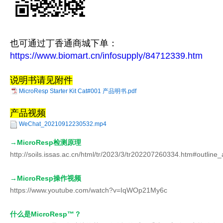
也可通过丁香通商城下单：
https://www.biomart.cn/infosupply/84712339.htm
说明书请见附件
MicroResp Starter Kit Cat#001 产品明书.pdf
产品视频
WeChat_20210912230532.mp4
→MicroResp检测原理
http://soils.issas.ac.cn/html/tr/2023/3/tr202207260334.htm#outlin
→
MicroResp操作视频
https://www.youtube.com/watch?v=IqWOp21My6c
什么是MicroResp™？