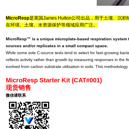
MicroResp
是英国James Hutton公司出品，用于土壤、
在环境、土壤、水资源保护等领域应用广泛。
MicroResp™ is a unique microplate-based respiration system th
sources and/or replicates in a small compact space.
While some sole C-source tests tend to select for fast-growing ba
reflects activity rather than growth by measuring responses in the 
evolved from carbon substrate utilisation in soils. This methodolog
MicroResp Starter Kit (CAT#001)
现货销售
微信请联系