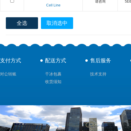
请咨询
5E6 
Cell Line
全选
取消选中
支付方式
配送方式
售后服务
对公转账
干冰包裹
技术支持
收货须知