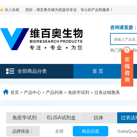
加入收藏
您好，维百奥生物为您提供专业、专心的产品和服务！
咨询请直拨：136-9
热门搜索：
B
全部商品分类
首 页
首页
>
产品中心
>
产品列表
>
免疫学试剂
>
过表达细胞系
免疫学试剂
ELISA试剂盒
抗体
过表达
品牌筛选：
全部
精品仪器
GattaQua