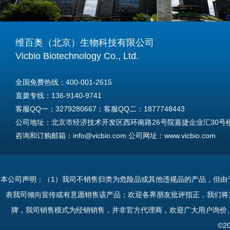
维百奥（北京）生物科技有限公司
Vicbio Biotechnology Co., Ltd.
全国免费热线：400-001-2615
直拨专线：136-9140-9741
客服QQ一：3279280667；客服QQ二：1877748443
公司地址：北京市经济技术开发区西环南路26号院嘉捷企业汇30号楼A
咨询和订购邮箱：info@vicbio.com 公司网址：www.vicbio.com
For International Inquiries & Orders
Tel: +86-13691409741
本公司声明：（1）我司不销售归类为危险品或其他违规品的产品，但由
Email: info@vicbio.com
表我司倾向宣传或有意愿销售该产品；欢迎各界朋友批评指正，我们将
Website: www.vicbio.com
牌，我司销售模式为经销销售，并非官方代理商，欢迎广大用户询价
Address: Room 603, Floor 6, Building 30A, No.26, Xihuannan Stre
©2