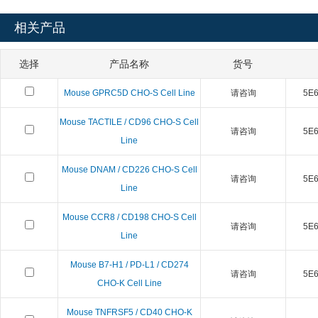
相关产品
选择
产品名称
货号
Mouse GPRC5D CHO-S Cell Line
请咨询
5E6 
Mouse TACTILE / CD96 CHO-S Cell
请咨询
5E6 
Line
Mouse DNAM / CD226 CHO-S Cell
请咨询
5E6 
Line
Mouse CCR8 / CD198 CHO-S Cell
请咨询
5E6 
Line
Mouse B7-H1 / PD-L1 / CD274
请咨询
5E6 
CHO-K Cell Line
Mouse TNFRSF5 / CD40 CHO-K