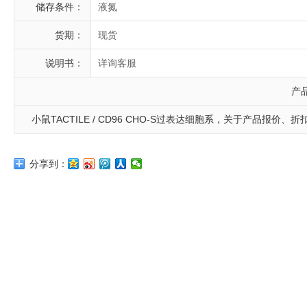
储存条件：
液氮
货期：
现货
说明书：
详询客服
产
小鼠TACTILE / CD96 CHO-S过表达细胞系，关于产品报价、折扣、技
分享到：