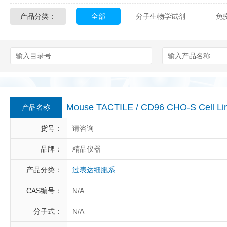
产品分类：
全部
分子生物学试剂
免
Glycon Biochem
Sterlitech
化学及生物化学试剂
材料学试剂
Echelon Biosciences
Verichem La
Affinity Biologicals
Kingfisher Biot
Epitope Diagnostics
Empire Geno
Mouse TACTILE / CD96 CHO-S Cell Li
产品名称
Biotez Berlin
Diametra
C
货号：
请咨询
Berry & Associates
Zedira
品牌：
精品仪器
产品分类：
过表达细胞系
LGC Maine Standards
Biolife Sol
CAS编号：
N/A
Abbexa
AbD Serotec
Ab
分子式：
N/A