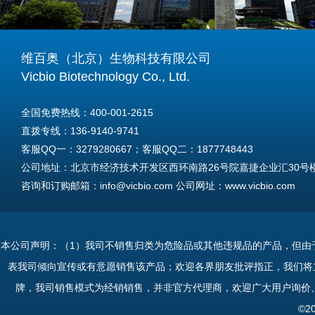
维百奥（北京）生物科技有限公司
Vicbio Biotechnology Co., Ltd.
全国免费热线：400-001-2615
直拨专线：136-9140-9741
客服QQ一：3279280667；客服QQ二：1877748443
公司地址：北京市经济技术开发区西环南路26号院嘉捷企业汇30号楼A
咨询和订购邮箱：info@vicbio.com 公司网址：www.vicbio.com
For International Inquiries & Orders
Tel: +86-13691409741
本公司声明：（1）我司不销售归类为危险品或其他违规品的产品，但由
Email: info@vicbio.com
表我司倾向宣传或有意愿销售该产品；欢迎各界朋友批评指正，我们将
Website: www.vicbio.com
牌，我司销售模式为经销销售，并非官方代理商，欢迎广大用户询价
Address: Room 603, Floor 6, Building 30A, No.26, Xihuannan Stre
©2