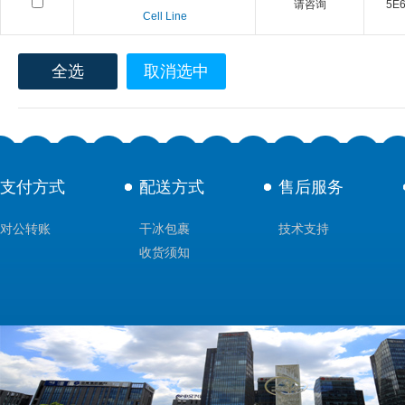
请咨询
5E6 
Cell Line
全选
取消选中
支付方式
配送方式
售后服务
对公转账
干冰包裹
技术支持
收货须知