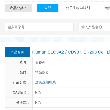
产品分类：
全部
分子生物学试剂
免
Glycon Biochem
Sterlitech
化学及生物化学试剂
材料学试剂
Echelon Biosciences
Verichem La
Affinity Biologicals
Kingfisher Biot
Epitope Diagnostics
Empire Geno
Human SLC3A2 / CD98 HEK293 Cell L
产品名称
Biotez Berlin
Diametra
C
货号：
请咨询
Berry & Associates
Zedira
品牌：
精品仪器
产品分类：
过表达细胞系
LGC Maine Standards
Biolife Sol
CAS编号：
N/A
Abbexa
AbD Serotec
Ab
分子式：
N/A