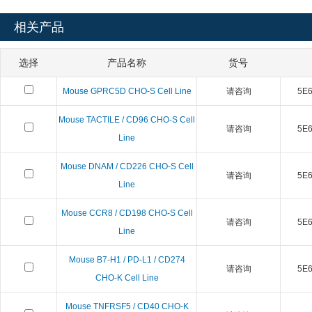
相关产品
选择
产品名称
货号
Mouse GPRC5D CHO-S Cell Line
请咨询
5E6 
Mouse TACTILE / CD96 CHO-S Cell
请咨询
5E6 
Line
Mouse DNAM / CD226 CHO-S Cell
请咨询
5E6 
Line
Mouse CCR8 / CD198 CHO-S Cell
请咨询
5E6 
Line
Mouse B7-H1 / PD-L1 / CD274
请咨询
5E6 
CHO-K Cell Line
Mouse TNFRSF5 / CD40 CHO-K