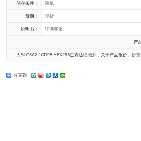
储存条件：
液氮
货期：
现货
说明书：
详询客服
产
人SLC3A2 / CD98 HEK293过表达细胞系，关于产品报价、折扣、技
分享到：