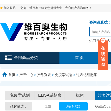
加入收藏
您好，维百奥生物为您提供专业、专心的产品和服务！
咨询请直拨：136-9
热门搜索：
B
全部商品分类
首 页
首页
>
产品中心
>
产品列表
>
免疫学试剂
>
过表达细胞系
免疫学试剂
ELISA试剂盒
抗体
过表达
品牌筛选：
全部
精品仪器
GattaQua