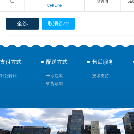
请咨询
5E6 
Cell Line
全选
取消选中
支付方式
配送方式
售后服务
对公转账
干冰包裹
技术支持
收货须知