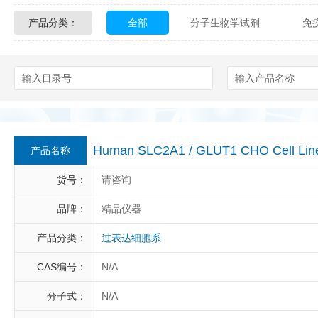
产品分类：
全部
分子生物学试剂
免
Glycon Biochem
Sterlitech
化学及生物化学试剂
材料学试剂
Echelon Biosciences
Verichem La
Affinity Biologicals
Kingfisher Biot
Epitope Diagnostics
Empire Geno
Human SLC2A1 / GLUT1 CHO Cell Lin
产品名称
Biotez Berlin
Diametra
C
货号：
请咨询
Berry & Associates
Zedira
品牌：
精品仪器
产品分类：
过表达细胞系
LGC Maine Standards
Biolife Sol
CAS编号：
N/A
Abbexa
AbD Serotec
Ab
分子式：
N/A