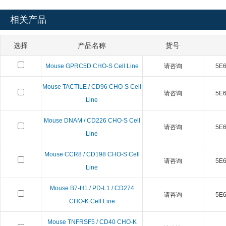
相关产品
选择
产品名称
货号
Mouse GPRC5D CHO-S Cell Line
请咨询
5E6 
Mouse TACTILE / CD96 CHO-S Cell
请咨询
5E6 
Line
Mouse DNAM / CD226 CHO-S Cell
请咨询
5E6 
Line
Mouse CCR8 / CD198 CHO-S Cell
请咨询
5E6 
Line
Mouse B7-H1 / PD-L1 / CD274
请咨询
5E6 
CHO-K Cell Line
Mouse TNFRSF5 / CD40 CHO-K