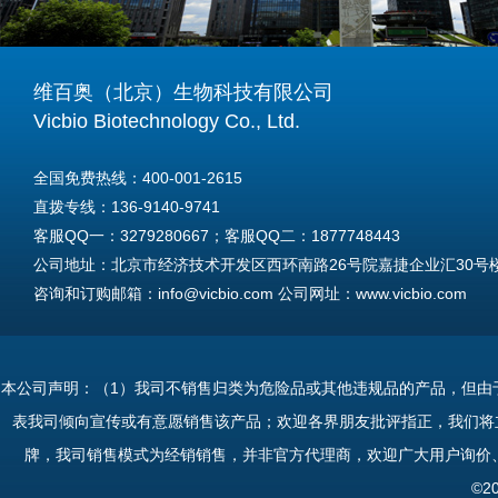
维百奥（北京）生物科技有限公司
Vicbio Biotechnology Co., Ltd.
全国免费热线：400-001-2615
直拨专线：136-9140-9741
客服QQ一：3279280667；客服QQ二：1877748443
公司地址：北京市经济技术开发区西环南路26号院嘉捷企业汇30号楼A
咨询和订购邮箱：info@vicbio.com 公司网址：www.vicbio.com
For International Inquiries & Orders
Tel: +86-13691409741
本公司声明：（1）我司不销售归类为危险品或其他违规品的产品，但由
Email: info@vicbio.com
表我司倾向宣传或有意愿销售该产品；欢迎各界朋友批评指正，我们将
Website: www.vicbio.com
牌，我司销售模式为经销销售，并非官方代理商，欢迎广大用户询价
Address: Room 603, Floor 6, Building 30A, No.26, Xihuannan Stre
©2