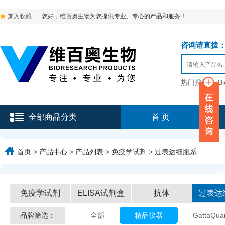
加入收藏
您好，维百奥生物为您提供专业、专心的产品和服务！
咨询请直拨：136-9
热门搜索：
B
全部商品分类
首 页
首页
>
产品中心
>
产品列表
>
免疫学试剂
>
过表达细胞系
免疫学试剂
ELISA试剂盒
抗体
过表达
品牌筛选：
全部
精品仪器
GattaQua