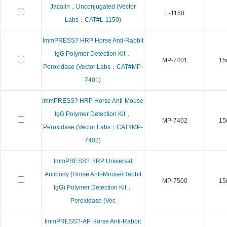
Jacalin，Unconjugated (Vector
L-1150
Labs；CAT#L-1150)
ImmPRESS? HRP Horse Anti-Rabbit
IgG Polymer Detection Kit，
MP-7401
15
Peroxidase (Vector Labs；CAT#MP-
7401)
ImmPRESS? HRP Horse Anti-Mouse
IgG Polymer Detection Kit，
MP-7402
15
Peroxidase (Vector Labs；CAT#MP-
7402)
ImmPRESS? HRP Universal
Antibody (Horse Anti-Mouse/Rabbit
MP-7500
15
IgG) Polymer Detection Kit，
Peroxidase (Vec
ImmPRESS?-AP Horse Anti-Rabbit