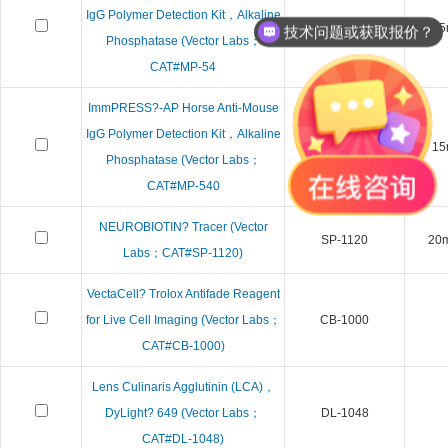
IgG Polymer Detection Kit，Alkaline
MP-5401
15
技术问题或获取报价？
Phosphatase (Vector Labs；
CAT#MP-54
ImmPRESS?-AP Horse Anti-Mouse
IgG Polymer Detection Kit，Alkaline
MP-5402
15
Phosphatase (Vector Labs；
CAT#MP-540
NEUROBIOTIN? Tracer (Vector
SP-1120
20
Labs；CAT#SP-1120)
VectaCell? Trolox Antifade Reagent
for Live Cell Imaging (Vector Labs；
CB-1000
CAT#CB-1000)
Lens Culinaris Agglutinin (LCA)，
DyLight? 649 (Vector Labs；
DL-1048
CAT#DL-1048)