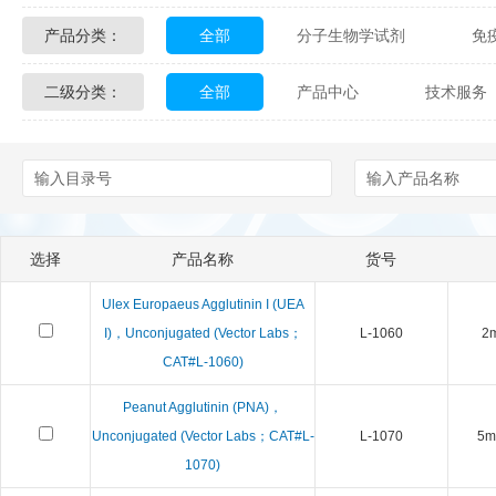
产品分类：
全部
分子生物学试剂
免
Glycon Biochem
Sterlitech
二级分类：
全部
产品中心
技术服务
化学及生物化学试剂
材料学试剂
Echelon Biosciences
Verichem La
配送方式
售后服务
技术
Affinity Biologicals
Kingfisher Biot
Epitope Diagnostics
Empire Geno
选择
产品名称
货号
Biotez Berlin
Diametra
C
Ulex Europaeus Agglutinin I (UEA
Berry & Associates
Zedira
I)，Unconjugated (Vector Labs；
L-1060
2
CAT#L-1060)
LGC Maine Standards
Biolife Sol
Peanut Agglutinin (PNA)，
Unconjugated (Vector Labs；CAT#L-
L-1070
5m
Abbexa
AbD Serotec
Ab
1070)