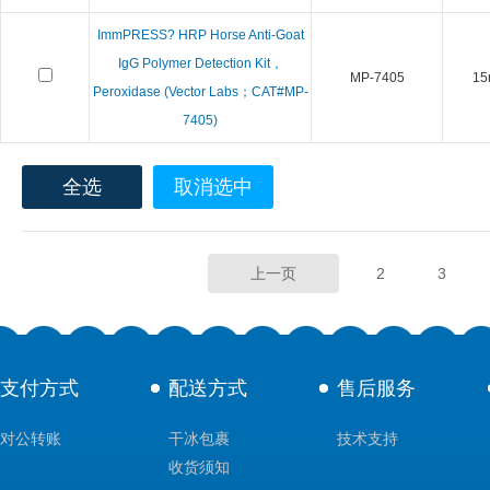
ImmPRESS? HRP Horse Anti-Goat
IgG Polymer Detection Kit，
MP-7405
15
Peroxidase (Vector Labs；CAT#MP-
7405)
全选
取消选中
上一页
2
3
支付方式
配送方式
售后服务
对公转账
干冰包裹
技术支持
收货须知