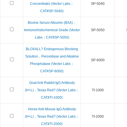
Concentrate) (Vector Labs；
SP-5040
CAT#SP-5040)
Bovine Serum Albumin (BSA)，
Immunohistochemical Grade (Vector
SP-5050
Labs；CAT#SP-5050)
BLOXALL? Endogenous Blocking
Solution，Peroxidase and Alkaline
SP-6000
Phosphatase (Vector Labs；
CAT#SP-6000)
Goat Anti-Rabbit IgG Antibody
(H+L)，Texas Red? (Vector Labs；
TI-1000
CAT#TI-1000)
Horse Anti-Mouse IgG Antibody
(H+L)，Texas Red? (Vector Labs；
TI-2000
CAT#TI-2000)