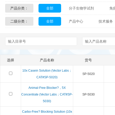
产品分类：
全部
分子生物学试剂
免
Glycon Biochem
Sterlitech
二级分类：
全部
产品中心
技术服务
化学及生物化学试剂
材料学试剂
Echelon Biosciences
Verichem La
配送方式
售后服务
技术
Affinity Biologicals
Kingfisher Biot
Epitope Diagnostics
Empire Geno
选择
产品名称
货号
Biotez Berlin
Diametra
C
10x Casein Solution (Vector Labs；
SP-5020
Berry & Associates
Zedira
CAT#SP-5020)
Animal-Free Blocker?，5X
LGC Maine Standards
Biolife Sol
Concentrate (Vector Labs；CAT#SP-
SP-5030
5030)
Abbexa
AbD Serotec
Ab
Carbo-Free? Blocking Solution (10x