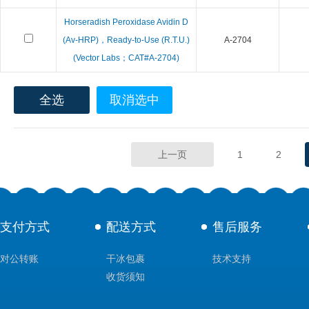
Horseradish Peroxidase Avidin D
(Av-HRP)，Ready-to-Use (R.T.U.)
A-2704
(Vector Labs；CAT#A-2704)
全选
取消选中
上一页
1
2
支付方式
配送方式
售后服务
对公转账
干冰包裹
技术支持
收货须知