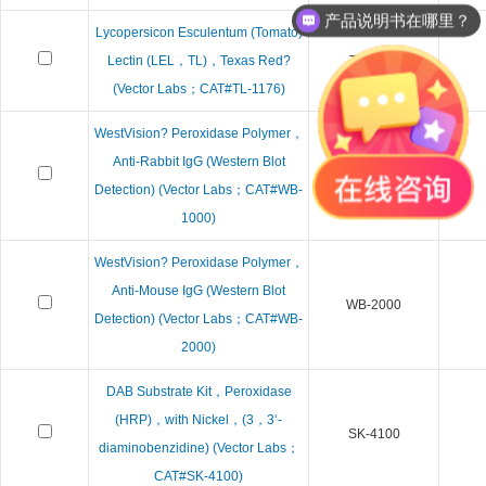
产品说明书在哪里？
Lycopersicon Esculentum (Tomato)
Lectin (LEL，TL)，Texas Red?
TL-1176
(Vector Labs；CAT#TL-1176)
WestVision? Peroxidase Polymer，
Anti-Rabbit IgG (Western Blot
WB-1000
Detection) (Vector Labs；CAT#WB-
1000)
WestVision? Peroxidase Polymer，
Anti-Mouse IgG (Western Blot
WB-2000
Detection) (Vector Labs；CAT#WB-
2000)
DAB Substrate Kit，Peroxidase
(HRP)，with Nickel，(3，3‘-
SK-4100
diaminobenzidine) (Vector Labs；
CAT#SK-4100)