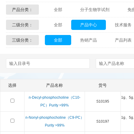
产品分类：
全部
分子生物学试剂
免
Glycon Biochem
Sterlitech
二级分类：
全部
产品中心
技术服务
化学及生物化学试剂
材料学试剂
Echelon Biosciences
Verichem La
三级分类：
全部
热销产品
产品列表
配送方式
售后服务
技术
Affinity Biologicals
Kingfisher Biot
Epitope Diagnostics
Empire Geno
Biotez Berlin
Diametra
C
选择
产品名称
货号
Berry & Associates
Zedira
n-Decyl-phosphocholine（C10-
1g、5g
S10195
LGC Maine Standards
Biolife Sol
PC）Purity >99%
n-Nonyl-phosphocholine（C9-PC）
1g、5g
Abbexa
AbD Serotec
Ab
S10197
Purity >99%