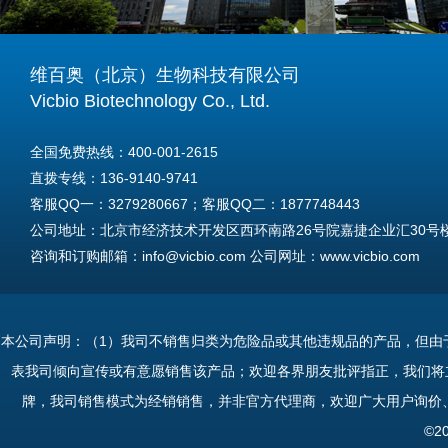
维百奥（北京）生物科技有限公司
Vicbio Biotechnology Co., Ltd.
全国免费热线：400-001-2615
直拨专线：136-9140-9741
客服QQ一：3279280667；客服QQ二：1877748443
公司地址：北京市经济技术开发区西环南路26号院嘉捷企业汇30号楼A
咨询和订购邮箱：info@vicbio.com 公司网址：www.vicbio.com
For International Inquiries & Orders
Tel: +86-13691409741
本公司声明：（1）我司不销售归类为危险品或其他违规品的产品，但由
Email: info@vicbio.com
表我司倾向宣传或有意愿销售该产品；欢迎各界朋友批评指正，我们将
Website: www.vicbio.com
牌，我司销售模式为经销销售，并非官方代理商，欢迎广大用户询价
Address: Room 603, Floor 6, Building 30A, No.26, Xihuannan Stre
©2