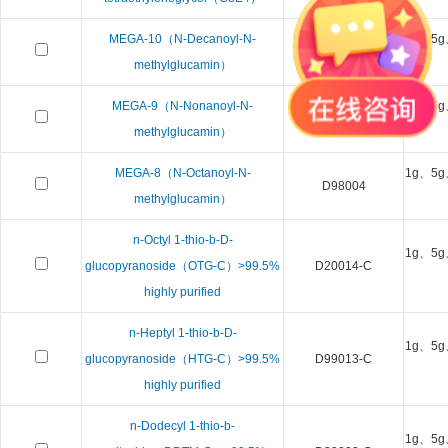
MEGA-10（N-Decanoyl-N-
1g、5g
D99008
methylglucamin）
MEGA-9（N-Nonanoyl-N-
1g、5g
D99005
methylglucamin）
MEGA-8（N-Octanoyl-N-
1g、5g
D98004
methylglucamin）
n-Octyl 1-thio-b-D-
1g、5g
glucopyranoside（OTG-C）>99.5%
D20014-C
highly purified
n-Heptyl 1-thio-b-D-
1g、5g
glucopyranoside（HTG-C）>99.5%
D99013-C
highly purified
n-Dodecyl 1-thio-b-
1g、5g