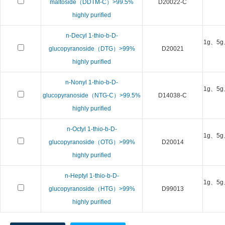
maltoside（DDTM-C）>99.5%
D20022-C
highly purified
n-Decyl 1-thio-b-D-
1g、5g
glucopyranoside（DTG）>99%
D20021
highly purified
n-Nonyl 1-thio-b-D-
1g、5g
glucopyranoside（NTG-C）>99.5%
D14038-C
highly purified
n-Octyl 1-thio-b-D-
1g、5g
glucopyranoside（OTG）>99%
D20014
highly purified
n-Heptyl 1-thio-b-D-
1g、5g
glucopyranoside（HTG）>99%
D99013
highly purified