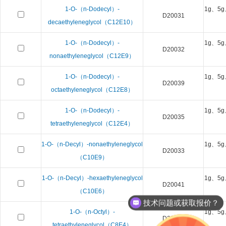
1-O-（n-Dodecyl）-
1g、5g
D20031
decaethyleneglycol（C12E10）
1-O-（n-Dodecyl）-
1g、5g
D20032
nonaethyleneglycol（C12E9）
1-O-（n-Dodecyl）-
1g、5g
D20039
octaethyleneglycol（C12E8）
1-O-（n-Dodecyl）-
1g、5g
D20035
tetraethyleneglycol（C12E4）
1-O-（n-Decyl）-nonaethyleneglycol
1g、5g
D20033
（C10E9）
1-O-（n-Decyl）-hexaethyleneglycol
1g、5g
D20041
（C10E6）
技术问题或获取报价？
1-O-（n-Octyl）-
1g、5g
D20038
tetraethyleneglycol（C8E4）