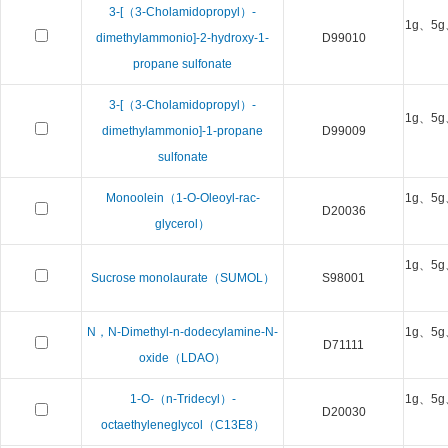
3-[（3-Cholamidopropyl）-
1g、5g
dimethylammonio]-2-hydroxy-1-
D99010
propane sulfonate
3-[（3-Cholamidopropyl）-
1g、5g
dimethylammonio]-1-propane
D99009
sulfonate
Monoolein（1-O-Oleoyl-rac-
1g、5g
D20036
glycerol）
1g、5g
Sucrose monolaurate（SUMOL）
S98001
N，N-Dimethyl-n-dodecylamine-N-
1g、5g
D71111
oxide（LDAO）
1-O-（n-Tridecyl）-
1g、5g
D20030
octaethyleneglycol（C13E8）