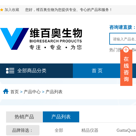
加入收藏
您好，维百奥生物为您提供专业、专心的产品和服务！
咨询请直拨：136-9
热门搜索：
B
全部商品分类
首 页
首页
>
产品中心
>
产品列表
热销产品
产品列表
品牌筛选：
全部
精品仪器
GattaQua