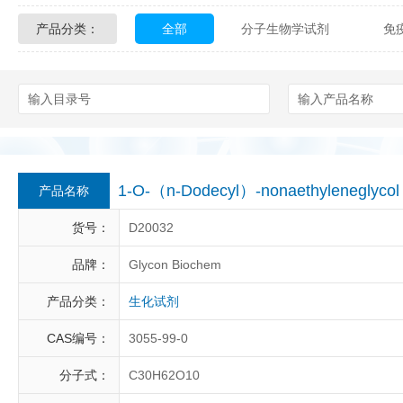
产品分类：
全部
分子生物学试剂
免
Glycon Biochem
Sterlitech
化学及生物化学试剂
材料学试剂
Echelon Biosciences
Verichem La
Affinity Biologicals
Kingfisher Biot
Epitope Diagnostics
Empire Geno
1-O-（n-Dodecyl）-nonaethyleneglyc
产品名称
Biotez Berlin
Diametra
C
货号：
D20032
Berry & Associates
Zedira
品牌：
Glycon Biochem
产品分类：
生化试剂
LGC Maine Standards
Biolife Sol
CAS编号：
3055-99-0
Abbexa
AbD Serotec
Ab
分子式：
C30H62O10