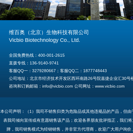
维百奥（北京）生物科技有限公司
Vicbio Biotechnology Co., Ltd.
全国免费热线：400-001-2615
直拨专线：136-9140-9741
客服QQ一：3279280667；客服QQ二：1877748443
公司地址：北京市经济技术开发区西环南路26号院嘉捷企业汇30号楼A
咨询和订购邮箱：info@vicbio.com 公司网址：www.vicbio.com
For International Inquiries & Orders
Tel: +86-13691409741
本公司声明：（1）我司不销售归类为危险品或其他违规品的产品，但由
Email: info@vicbio.com
表我司倾向宣传或有意愿销售该产品；欢迎各界朋友批评指正，我们将
Website: www.vicbio.com
牌，我司销售模式为经销销售，并非官方代理商，欢迎广大用户询价
Address: Room 603, Floor 6, Building 30A, No.26, Xihuannan Stre