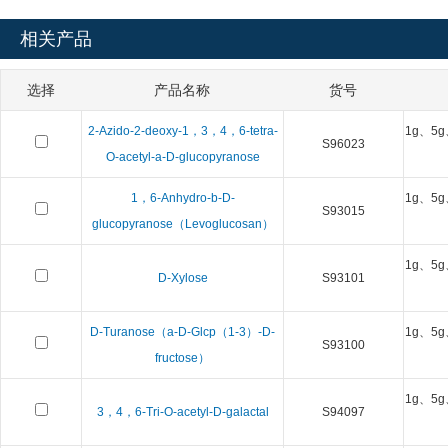
相关产品
选择
产品名称
货号
2-Azido-2-deoxy-1，3，4，6-tetra-
1g、5g
S96023
O-acetyl-a-D-glucopyranose
1，6-Anhydro-b-D-
1g、5g
S93015
glucopyranose（Levoglucosan）
1g、5g
D-Xylose
S93101
D-Turanose（a-D-Glcp（1-3）-D-
1g、5g
S93100
fructose）
1g、5g
3，4，6-Tri-O-acetyl-D-galactal
S94097