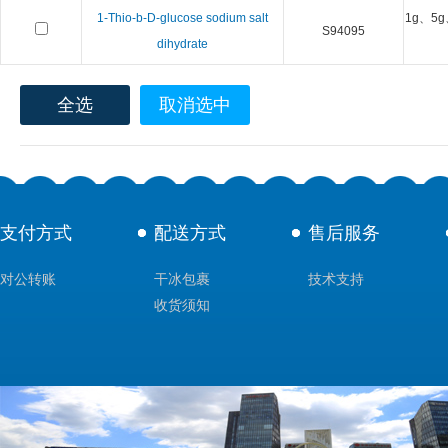
1-Thio-b-D-glucose sodium salt
1g、5g
S94095
dihydrate
全选
取消选中
支付方式
配送方式
售后服务
对公转账
干冰包裹
技术支持
收货须知