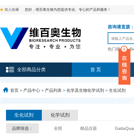
加入收藏
您好，维百奥生物为您提供专业、专心的产品和服务！
咨询请直拨：136-9
热门搜索：
B
全部商品分类
首 页
首页
>
产品中心
>
产品列表
>
化学及生物化学试剂
>
生化试剂
生化试剂
化学试剂
品牌筛选：
全部
精品仪器
GattaQua