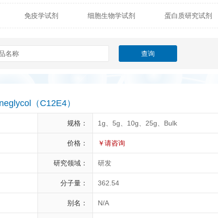
免疫学试剂
细胞生物学试剂
蛋白质研究试剂
itech
热销产品
辰辉创聚生物® (Nebulabio)
B
材料学试剂
仪器及设备
耗材及常用物品
其他
Verichem Laboratories
Vicbio Biotech
Click Chemistry
gfisher Biotech
Vector Labs
Trilink
VICBIO Bi
mpire Genomics
ImmunAware
IBT Systems
leneglycol（C12E4）
a
ChemPep
Eagle Biosciences
Cellscript
规格：
1g、5g、10g、25g、Bulk
dira
Hybrid Plastics
Milenia Biotec
SiChem
价格：
￥请咨询
研究领域：
研发
Biolife Solutions
Pall
Lonza
Omicron Bioche
分子量：
362.54
Abnova
Active Motif
别名：
N/A