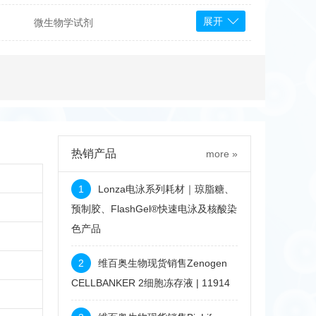
展开
微生物学试剂
PS Bioscience
产品
 Tools
Bioassay Systems
otechnology
DLD-Diagnostika
Medipan
Mediagnost
热销产品
more »
Cytodiagnostics
Katchem
1
Lonza电泳系列耗材｜琼脂糖、
Sunrise Science
预制胶、FlashGel®快速电泳及核酸染
色产品
micals
康为世纪
2
维百奥生物现货销售Zenogen
CELLBANKER 2细胞冻存液 | 11914