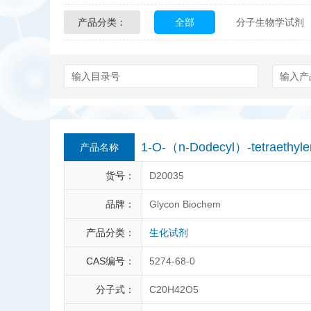
产品分类：
全部
分子生物学试剂
Glycon Biochem
Sterl
化学及生物化学试剂
Echelon Biosciences
Affinity Biologicals
Kin
Epitope Diagnostics
E
1-O-（n-Dodecyl）-tetraethy
产品名称
Biotez Berlin
Diametr
货号：
D20035
Berry & Associates
Ze
品牌：
Glycon Biochem
产品分类：
生化试剂
LGC Maine Standards
CAS编号：
5274-68-0
Abbexa
AbD Serotec
分子式：
C20H42O5