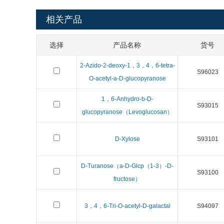
相关产品
选择
产品名称
货号
2-Azido-2-deoxy-1，3，4，6-tetra-
S96023
O-acetyl-a-D-glucopyranose
1，6-Anhydro-b-D-
S93015
glucopyranose（Levoglucosan）
D-Xylose
S93101
D-Turanose（a-D-Glcp（1-3）-D-
S93100
fructose）
3，4，6-Tri-O-acetyl-D-galactal
S94097