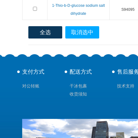
1-Thio-b-D-glucose sodium salt
S94095
dihydrate
全选
取消选中
支付方式
配送方式
售后服
对公转账
干冰包裹
技术支持
收货须知