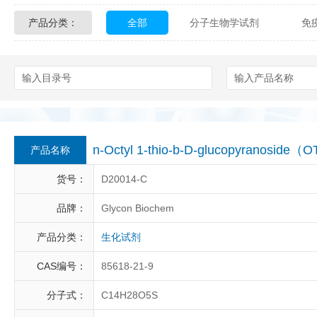
产品分类：
全部
分子生物学试剂
免
Glycon Biochem
Sterlitech
化学及生物化学试剂
材料学试剂
Echelon Biosciences
Verichem La
Affinity Biologicals
Kingfisher Biot
Epitope Diagnostics
Empire Geno
n-Octyl 1-thio-b-D-glucopyranoside（O
产品名称
Biotez Berlin
Diametra
C
货号：
D20014-C
Berry & Associates
Zedira
品牌：
Glycon Biochem
产品分类：
生化试剂
LGC Maine Standards
Biolife Sol
CAS编号：
85618-21-9
Abbexa
AbD Serotec
Ab
分子式：
C14H28O5S