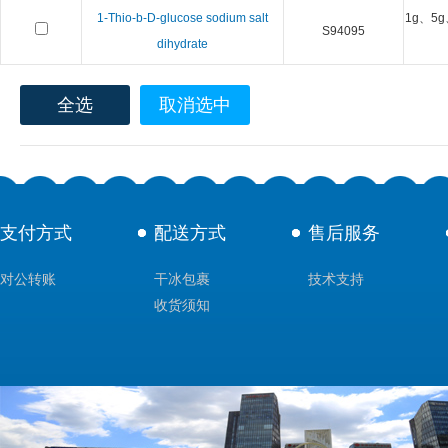
1-Thio-b-D-glucose sodium salt
1g、5g
S94095
dihydrate
全选
取消选中
支付方式
配送方式
售后服务
对公转账
干冰包裹
技术支持
收货须知