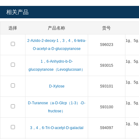
相关产品
选择
产品名称
货号
2-Azido-2-deoxy-1，3，4，6-tetra-
1g、5g
S96023
O-acetyl-a-D-glucopyranose
1，6-Anhydro-b-D-
1g、5g
S93015
glucopyranose（Levoglucosan）
1g、5g
D-Xylose
S93101
D-Turanose（a-D-Glcp（1-3）-D-
1g、5g
S93100
fructose）
1g、5g
3，4，6-Tri-O-acetyl-D-galactal
S94097