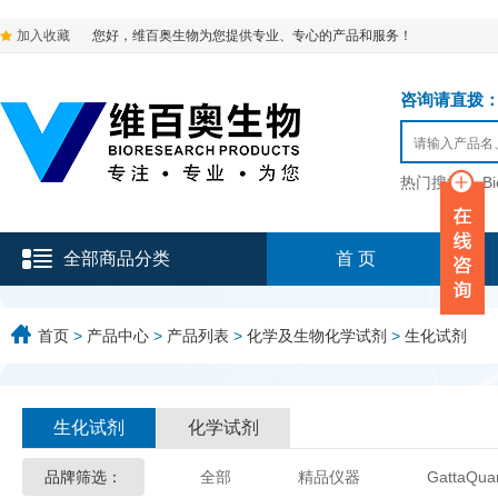
加入收藏
您好，维百奥生物为您提供专业、专心的产品和服务！
咨询请直拨：136-9
热门搜索：
B
全部商品分类
首 页
首页
>
产品中心
>
产品列表
>
化学及生物化学试剂
>
生化试剂
生化试剂
化学试剂
品牌筛选：
全部
精品仪器
GattaQua