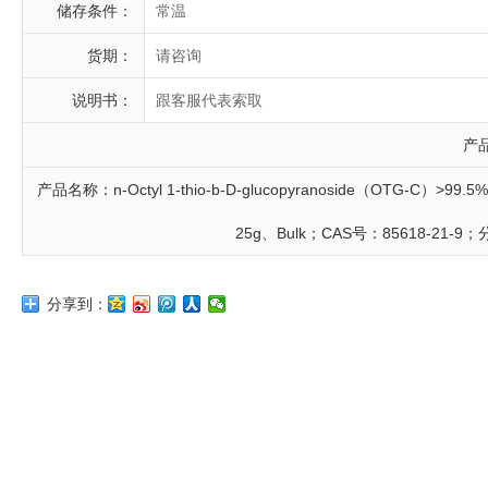
储存条件：
常温
货期：
请咨询
说明书：
跟客服代表索取
产
产品名称：n-Octyl 1-thio-b-D-glucopyranoside（OTG-C）>9
25g、Bulk；CAS号：85618-21-9
分享到：