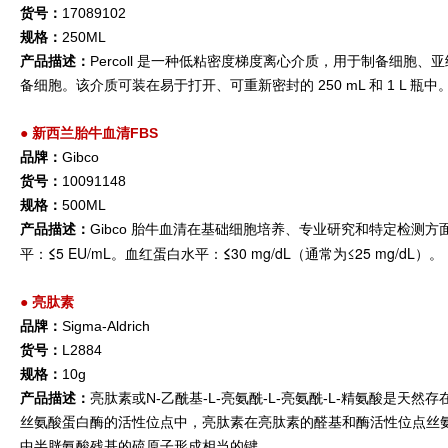
货号：
17089102
规格：
250ML
产品描述：
Percoll 是一种低粘密度梯度离心介质，用于制备细胞、
备细胞。该介质可装在易于打开、可重新密封的 250 mL 和 1 L 瓶中
●
新西兰胎牛血清FBS
品牌：
Gibco
货号：
10091148
规格：
500ML
产品描述：
Gibco 胎牛血清在基础细胞培养、专业研究和特定检
≤
5 EU/mL。
≤
30 mg/dL（通常为≤25 mg/dL）。
平：
血红蛋白水平：
●
亮肽素
品牌：
Sigma-Aldrich
货号：
L2884
规格：
10g
产品描述：
亮肽素或N-乙酰基-L-亮氨酰-L-亮氨酰-L-精氨酸
丝氨酸蛋白酶的活性位点中，亮肽素在亮肽素的醛基和酶活性位点丝
中半胱氨酸残基的硫原子形成相当的键。