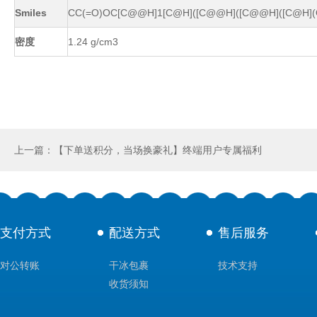
Smiles
CC(=O)OC[C@@H]1[C@H]([C@@H]([C@@H]([C@H](
密度
1.24 g/cm3
上一篇：【下单送积分，当场换豪礼】终端用户专属福利
支付方式
配送方式
售后服务
对公转账
干冰包裹
技术支持
收货须知