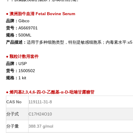
●
澳洲胎牛血清 Fetal Bovine Serum
品牌：
Gibco
货号：
A5669701
规格：
500ML
产品描述：
适用于多种细胞类型，特别是敏感细胞系；内毒素水平:≤5 EU/
●
颗粒计数用套件
品牌：
USP
货号：
1500502
规格：
1 kit
●
烯丙基2,3,4,6-四-O-乙酰基-α-D-吡喃甘露糖苷
CAS No
119111-31-8
分子式
C17H24O10
分子量
388.37 g/mol