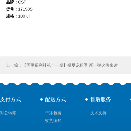
品牌：
CST
货号：
17198S
规格：
100 ul
上一篇：【周更福利社第十一期】盛夏宠粉季 新一弹火热来袭
支付方式
配送方式
售后服务
对公转账
干冰包裹
技术支持
收货须知