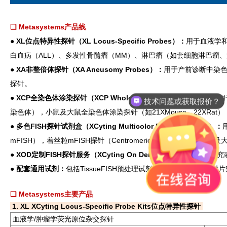
❑ Metasystems产品线
●
XL位点特异性探针（XL Locus-Specific Probes）：
用于血液学
白血病（ALL）、多发性骨髓瘤（MM）、淋巴瘤（如套细胞淋巴瘤
●
XA非整倍体探针（XA Aneusomy Probes）：
用于产前诊断中染色体
探针。
●
XCP全染色体涂染探针（XCP Whole Chromosome Paints）：
用
技术问题或获取报价？
染色体），小鼠及大鼠全染色体涂染探针（如21XMouse、22XRat
●
多色FISH探针试剂盒（XCyting Multicolor DNA Probe Kits）：
mFISH），着丝粒mFISH探针（Centromeric mFISH Kit），小
●
XOD定制FISH探针服务（XCyting On Demand）：
针对特定研究
●
配套通用试剂：
包括TissueFISH预处理试剂盒、DAPI/Antifade封
❑ Metasystems主要产品
1. XL XCyting Locus-Specific Probe Kits位点特异性探针
血液学/肿瘤学荧光原位杂交探针