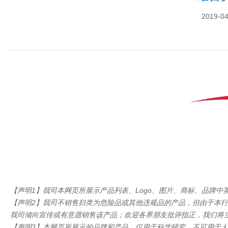
2019-04
【声明1】我司本网页所展示产品列表、Logo、图片、商标、品牌
【声明2】我司不销售归类为危险品或其他违规品的产品，但由于本
我司倾向宣传或有意愿销售该产品；欢迎各界朋友批评指正，我们将
【声明3】本网页所展示的品牌和产品，仅用于科学研究，不可用于