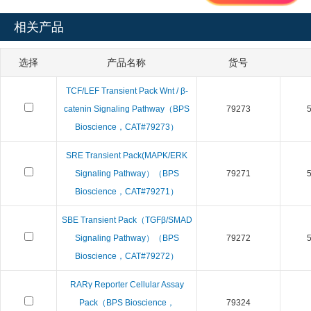
相关产品
选择
产品名称
货号
TCF/LEF Transient Pack Wnt / β-
catenin Signaling Pathway（BPS
79273
5
Bioscience，CAT#79273）
SRE Transient Pack(MAPK/ERK
Signaling Pathway）（BPS
79271
5
Bioscience，CAT#79271）
SBE Transient Pack（TGFβ/SMAD
Signaling Pathway）（BPS
79272
5
Bioscience，CAT#79272）
RARγ Reporter Cellular Assay
Pack（BPS Bioscience，
79324