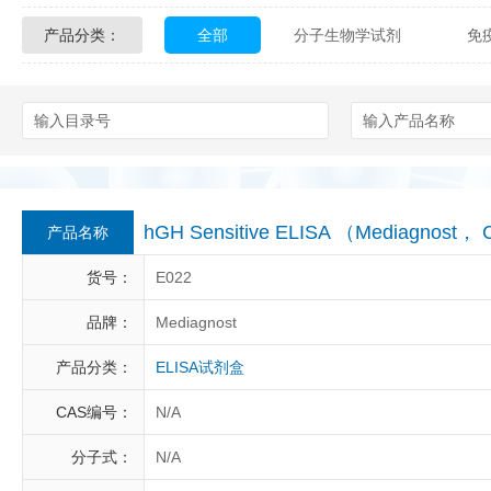
产品分类：
全部
分子生物学试剂
免
Glycon Biochem
Sterlitech
化学及生物化学试剂
材料学试剂
Echelon Biosciences
Verichem La
Affinity Biologicals
Kingfisher Biot
Epitope Diagnostics
Empire Geno
hGH Sensitive ELISA （Mediagnost，
产品名称
Biotez Berlin
Diametra
C
货号：
E022
Berry & Associates
Zedira
品牌：
Mediagnost
产品分类：
ELISA试剂盒
LGC Maine Standards
Biolife Sol
CAS编号：
N/A
Abbexa
AbD Serotec
Ab
分子式：
N/A