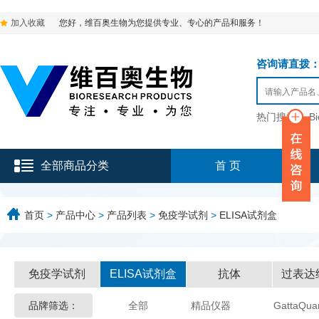
加入收藏
您好，维百奥生物为您提供专业、专心的产品和服务！
咨询请直拨：136-9
热门搜索：
B
全部商品分类
首 页
首页
>
产品中心
>
产品列表
>
免疫学试剂
>
ELISA试剂盒
免疫学试剂
ELISA试剂盒
抗体
过表达
品牌筛选：
全部
精品仪器
GattaQua