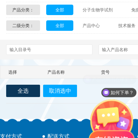
产品分类：
全部
分子生物学试剂
免
Glycon Biochem
Sterlitech
二级分类：
全部
产品中心
技术服务
化学及生物化学试剂
材料学试剂
Echelon Biosciences
Verichem La
配送方式
售后服务
技术
Affinity Biologicals
Kingfisher Biot
Epitope Diagnostics
Empire Geno
选择
产品名称
货号
Biotez Berlin
Diametra
C
产品说明书在哪里？
全选
取消选中
Berry & Associates
Zedira
如何下单？
LGC Maine Standards
Biolife Sol
Abbexa
AbD Serotec
Ab
支付方式
配送方式
售后服务