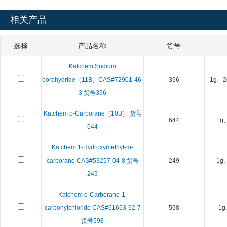
相关产品
选择
产品名称
货号
Katchem Sodium
borohydride（11B）CAS#72901-46-
396
1g、2
3 货号396
Katchem p-Carborane（10B） 货号
644
1g
644
Katchem 1-Hydroxymethyl-m-
carborane CAS#53257-04-8 货号
249
1g
249
Katchem o-Carborane-1-
carbonylchloride CAS#61653-92-7
598
1g
货号598