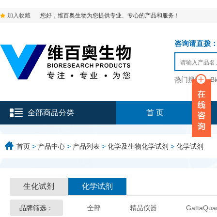
加入收藏
您好，维百奥生物为您提供专业、专心的产品和服务！
咨询请直拨：136-9
热门搜索：
B
全部商品分类
首 页
首页
>
产品中心
>
产品列表
>
化学及生物化学试剂
>
化学试剂
生化试剂
化学试剂
品牌筛选：
全部
精品仪器
GattaQua