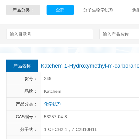
产品分类：
全部
分子生物学试剂
免
Glycon Biochem
Sterlitech
化学及生物化学试剂
材料学试剂
Echelon Biosciences
Verichem La
Affinity Biologicals
Kingfisher Biot
Epitope Diagnostics
Empire Geno
Katchem 1-Hydroxymethyl-m-carbora
产品名称
Biotez Berlin
Diametra
C
货号：
249
Berry & Associates
Zedira
品牌：
Katchem
产品分类：
化学试剂
LGC Maine Standards
Biolife Sol
CAS编号：
53257-04-8
Abbexa
AbD Serotec
Ab
分子式：
1-OHCH2-1，7-C2B10H11