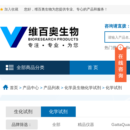
加入收藏
您好，维百奥生物为您提供专业、专心的产品和服务！
咨询请直拨：136-9
热门搜索：
B
全部商品分类
首 页
首页
>
产品中心
>
产品列表
>
化学及生物化学试剂
>
化学试剂
生化试剂
化学试剂
品牌筛选：
全部
精品仪器
GattaQua