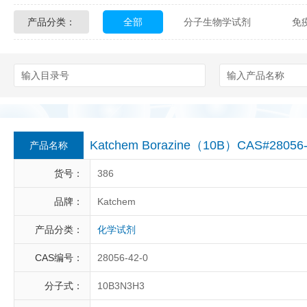
产品分类：
全部
分子生物学试剂
免
Glycon Biochem
Sterlitech
化学及生物化学试剂
材料学试剂
Echelon Biosciences
Verichem La
Affinity Biologicals
Kingfisher Biot
Epitope Diagnostics
Empire Geno
Katchem Borazine（10B）CAS#28056
产品名称
Biotez Berlin
Diametra
C
货号：
386
Berry & Associates
Zedira
品牌：
Katchem
产品分类：
化学试剂
LGC Maine Standards
Biolife Sol
CAS编号：
28056-42-0
Abbexa
AbD Serotec
Ab
分子式：
10B3N3H3