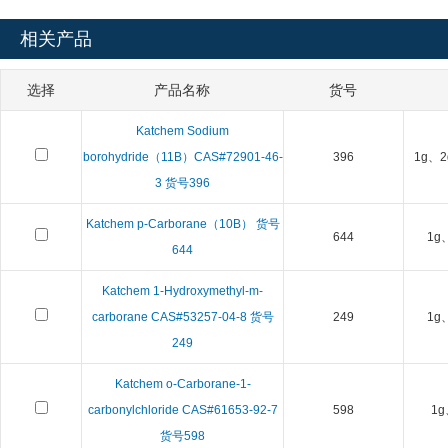
相关产品
选择
产品名称
货号
Katchem Sodium
borohydride（11B）CAS#72901-46-
396
1g、2
3 货号396
Katchem p-Carborane（10B） 货号
644
1g
644
Katchem 1-Hydroxymethyl-m-
carborane CAS#53257-04-8 货号
249
1g
249
Katchem o-Carborane-1-
carbonylchloride CAS#61653-92-7
598
1g
货号598