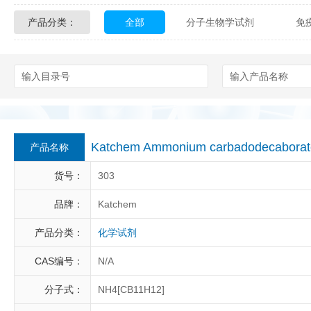
产品分类：
全部
分子生物学试剂
免
Glycon Biochem
Sterlitech
化学及生物化学试剂
材料学试剂
Echelon Biosciences
Verichem La
Affinity Biologicals
Kingfisher Biot
Epitope Diagnostics
Empire Geno
Katchem Ammonium carbadodecabor
产品名称
Biotez Berlin
Diametra
C
货号：
303
Berry & Associates
Zedira
品牌：
Katchem
产品分类：
化学试剂
LGC Maine Standards
Biolife Sol
CAS编号：
N/A
Abbexa
AbD Serotec
Ab
分子式：
NH4[CB11H12]