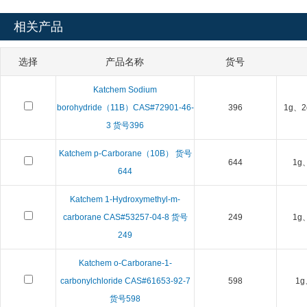
相关产品
选择
产品名称
货号
Katchem Sodium
borohydride（11B）CAS#72901-46-
396
1g、2
3 货号396
Katchem p-Carborane（10B） 货号
644
1g
644
Katchem 1-Hydroxymethyl-m-
carborane CAS#53257-04-8 货号
249
1g
249
Katchem o-Carborane-1-
carbonylchloride CAS#61653-92-7
598
1g
货号598