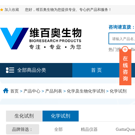
加入收藏
您好，维百奥生物为您提供专业、专心的产品和服务！
咨询请直拨：136-9
热门搜索：
B
全部商品分类
首 页
首页
>
产品中心
>
产品列表
>
化学及生物化学试剂
>
化学试剂
生化试剂
化学试剂
品牌筛选：
全部
精品仪器
GattaQua