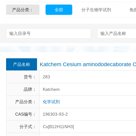
产品分类：
全部
分子生物学试剂
免
Glycon Biochem
Sterlitech
化学及生物化学试剂
材料学试剂
Echelon Biosciences
Verichem La
Affinity Biologicals
Kingfisher Biot
Epitope Diagnostics
Empire Geno
Katchem Cesium aminododecaborate
产品名称
Biotez Berlin
Diametra
C
货号：
283
Berry & Associates
Zedira
品牌：
Katchem
产品分类：
化学试剂
LGC Maine Standards
Biolife Sol
CAS编号：
196303-93-2
Abbexa
AbD Serotec
Ab
分子式：
Cs[B12H11NH3]