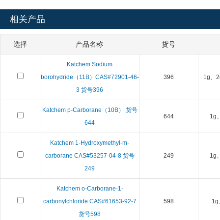
相关产品
选择
产品名称
货号
Katchem Sodium
borohydride（11B）CAS#72901-46-
396
1g、2
3 货号396
Katchem p-Carborane（10B） 货号
644
1g
644
Katchem 1-Hydroxymethyl-m-
carborane CAS#53257-04-8 货号
249
1g
249
Katchem o-Carborane-1-
carbonylchloride CAS#61653-92-7
598
1g
货号598