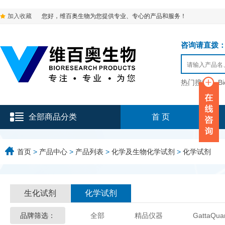
加入收藏
您好，维百奥生物为您提供专业、专心的产品和服务！
咨询请直拨：136-9
热门搜索：
B
全部商品分类
首 页
首页
>
产品中心
>
产品列表
>
化学及生物化学试剂
>
化学试剂
生化试剂
化学试剂
品牌筛选：
全部
精品仪器
GattaQua