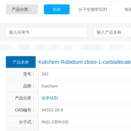
产品分类：
全部
分子生物学试剂
免
Glycon Biochem
Sterlitech
化学及生物化学试剂
材料学试剂
Echelon Biosciences
Verichem La
Affinity Biologicals
Kingfisher Biot
Epitope Diagnostics
Empire Geno
Katchem Rubidium closo-1-carbadec
产品名称
Biotez Berlin
Diametra
C
货号：
282
Berry & Associates
Zedira
品牌：
Katchem
产品分类：
化学试剂
LGC Maine Standards
Biolife Sol
CAS编号：
94322-28-8
Abbexa
AbD Serotec
Ab
分子式：
Rb[1-CB9H10]