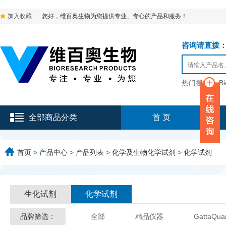
加入收藏
您好，维百奥生物为您提供专业、专心的产品和服务！
咨询请直拨：136-9
热门搜索：
B
全部商品分类
首 页
首页
>
产品中心
>
产品列表
>
化学及生物化学试剂
>
化学试剂
生化试剂
化学试剂
品牌筛选：
全部
精品仪器
GattaQua