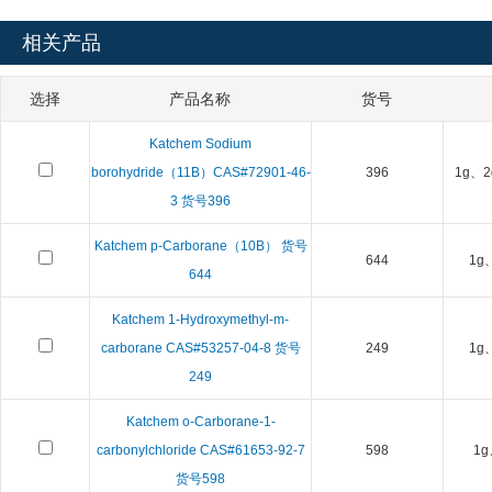
相关产品
选择
产品名称
货号
Katchem Sodium
borohydride（11B）CAS#72901-46-
396
1g、2
3 货号396
Katchem p-Carborane（10B） 货号
644
1g
644
Katchem 1-Hydroxymethyl-m-
carborane CAS#53257-04-8 货号
249
1g
249
Katchem o-Carborane-1-
carbonylchloride CAS#61653-92-7
598
1g
货号598