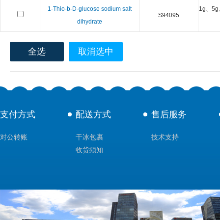
1-Thio-b-D-glucose sodium salt
1g、5g
S94095
dihydrate
全选
取消选中
支付方式
配送方式
售后服务
对公转账
干冰包裹
技术支持
收货须知