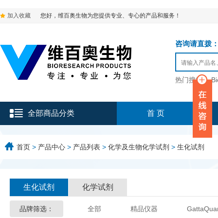
加入收藏
您好，维百奥生物为您提供专业、专心的产品和服务！
咨询请直拨：136-9
热门搜索：
B
全部商品分类
首 页
首页
>
产品中心
>
产品列表
>
化学及生物化学试剂
>
生化试剂
生化试剂
化学试剂
品牌筛选：
全部
精品仪器
GattaQua