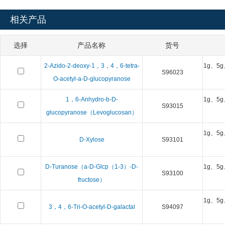
相关产品
选择
产品名称
货号
2-Azido-2-deoxy-1，3，4，6-tetra-
1g、5g
S96023
O-acetyl-a-D-glucopyranose
1，6-Anhydro-b-D-
1g、5g
S93015
glucopyranose（Levoglucosan）
1g、5g
D-Xylose
S93101
D-Turanose（a-D-Glcp（1-3）-D-
1g、5g
S93100
fructose）
1g、5g
3，4，6-Tri-O-acetyl-D-galactal
S94097