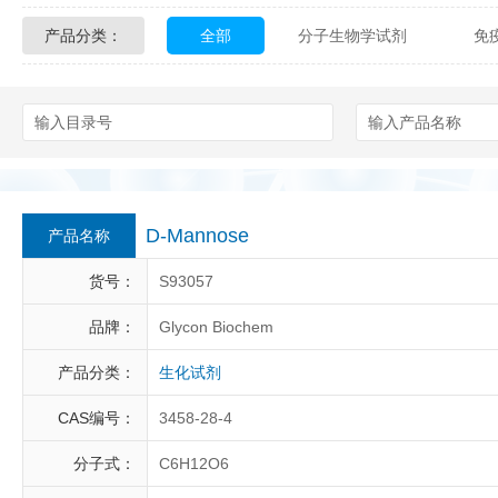
产品分类：
全部
分子生物学试剂
免
Glycon Biochem
Sterlitech
化学及生物化学试剂
材料学试剂
Echelon Biosciences
Verichem La
Affinity Biologicals
Kingfisher Biot
Epitope Diagnostics
Empire Geno
D-Mannose
产品名称
Biotez Berlin
Diametra
C
货号：
S93057
Berry & Associates
Zedira
品牌：
Glycon Biochem
产品分类：
生化试剂
LGC Maine Standards
Biolife Sol
CAS编号：
3458-28-4
Abbexa
AbD Serotec
Ab
分子式：
C6H12O6