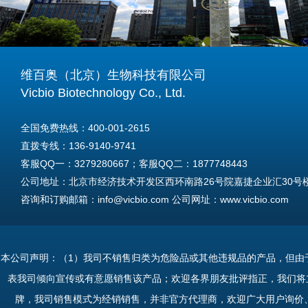
维百奥（北京）生物科技有限公司
Vicbio Biotechnology Co., Ltd.
全国免费热线：400-001-2615
直拨专线：136-9140-9741
客服QQ一：3279280667；客服QQ二：1877748443
公司地址：北京市经济技术开发区西环南路26号院嘉捷企业汇30号楼A
咨询和订购邮箱：info@vicbio.com 公司网址：www.vicbio.com
For International Inquiries & Orders
Tel: +86-13691409741
本公司声明：（1）我司不销售归类为危险品或其他违规品的产品，但由
Email: info@vicbio.com
表我司倾向宣传或有意愿销售该产品；欢迎各界朋友批评指正，我们将
Website: www.vicbio.com
牌，我司销售模式为经销销售，并非官方代理商，欢迎广大用户询价
Address: Room 603, Floor 6, Building 30A, No.26, Xihuannan Stre