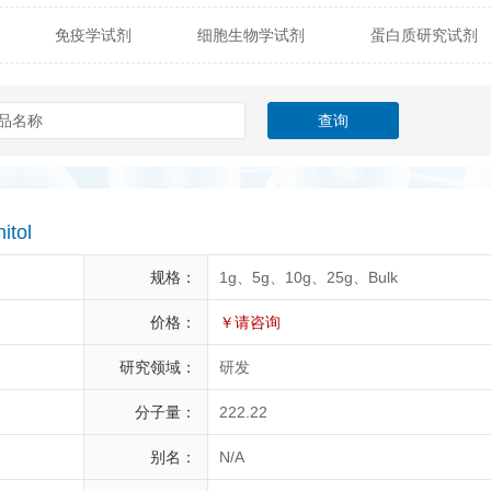
免疫学试剂
细胞生物学试剂
蛋白质研究试剂
itech
热销产品
辰辉创聚生物® (Nebulabio)
B
材料学试剂
仪器及设备
耗材及常用物品
其他
Verichem Laboratories
Vicbio Biotech
Click Chemistry
gfisher Biotech
Vector Labs
Trilink
VICBIO Bi
mpire Genomics
ImmunAware
IBT Systems
itol
a
ChemPep
Eagle Biosciences
Cellscript
规格：
1g、5g、10g、25g、Bulk
dira
Hybrid Plastics
Milenia Biotec
SiChem
价格：
￥请咨询
研究领域：
研发
Biolife Solutions
Pall
Lonza
Omicron Bioche
分子量：
222.22
Abnova
Active Motif
别名：
N/A