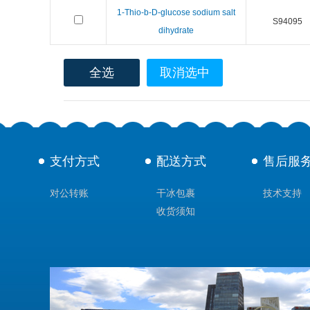
1-Thio-b-D-glucose sodium salt
S94095
dihydrate
全选
取消选中
支付方式
配送方式
售后服
对公转账
干冰包裹
技术支持
收货须知