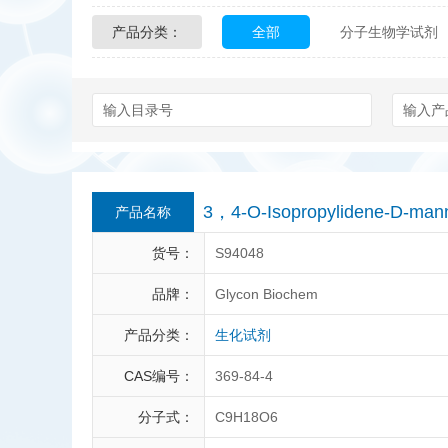
产品分类：
全部
分子生物学试剂
Glycon Biochem
Sterl
化学及生物化学试剂
Echelon Biosciences
Affinity Biologicals
Kin
Epitope Diagnostics
E
3，4-O-Isopropylidene-D-mann
产品名称
Biotez Berlin
Diametr
货号：
S94048
Berry & Associates
Ze
品牌：
Glycon Biochem
产品分类：
生化试剂
LGC Maine Standards
CAS编号：
369-84-4
Abbexa
AbD Serotec
分子式：
C9H18O6