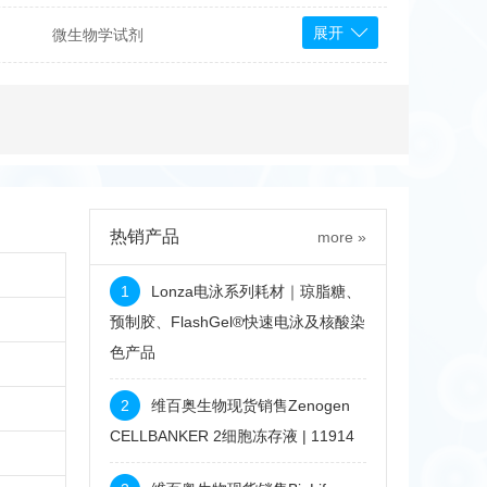
展开
微生物学试剂
PS Bioscience
产品
 Tools
Bioassay Systems
otechnology
DLD-Diagnostika
Medipan
Mediagnost
热销产品
more »
Cytodiagnostics
Katchem
1
Lonza电泳系列耗材｜琼脂糖、
Sunrise Science
预制胶、FlashGel®快速电泳及核酸染
色产品
micals
康为世纪
2
维百奥生物现货销售Zenogen
CELLBANKER 2细胞冻存液 | 11914