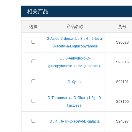
相关产品
选择
产品名称
货号
2-Azido-2-deoxy-1，3，4，6-tetra-
S96023
O-acetyl-a-D-glucopyranose
1，6-Anhydro-b-D-
S93015
glucopyranose（Levoglucosan）
D-Xylose
S93101
D-Turanose（a-D-Glcp（1-3）-D-
S93100
fructose）
3，4，6-Tri-O-acetyl-D-galactal
S94097