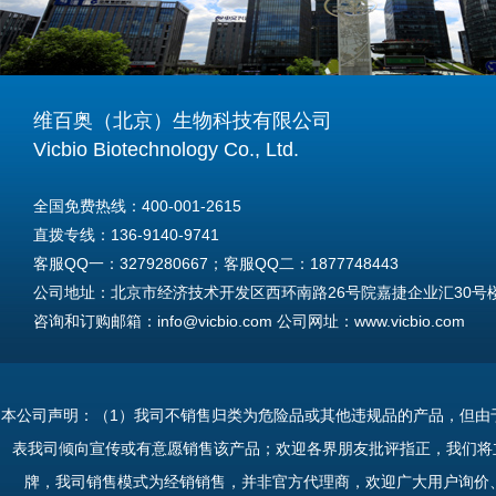
维百奥（北京）生物科技有限公司
Vicbio Biotechnology Co., Ltd.
全国免费热线：400-001-2615
直拨专线：136-9140-9741
客服QQ一：3279280667；客服QQ二：1877748443
公司地址：北京市经济技术开发区西环南路26号院嘉捷企业汇30号楼A
咨询和订购邮箱：info@vicbio.com 公司网址：www.vicbio.com
For International Inquiries & Orders
Tel: +86-13691409741
本公司声明：（1）我司不销售归类为危险品或其他违规品的产品，但由
Email: info@vicbio.com
表我司倾向宣传或有意愿销售该产品；欢迎各界朋友批评指正，我们将
Website: www.vicbio.com
牌，我司销售模式为经销销售，并非官方代理商，欢迎广大用户询价
Address: Room 603, Floor 6, Building 30A, No.26, Xihuannan Stre