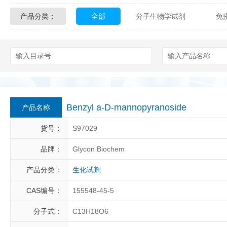
产品分类：
全部
分子生物学试剂
免
Glycon Biochem
Sterlitech
化学及生物化学试剂
材料学试剂
Echelon Biosciences
Verichem La
Affinity Biologicals
Kingfisher Biot
Epitope Diagnostics
Empire Geno
Benzyl a-D-mannopyranoside
产品名称
Biotez Berlin
Diametra
C
货号：
S97029
Berry & Associates
Zedira
品牌：
Glycon Biochem
产品分类：
生化试剂
LGC Maine Standards
Biolife Sol
CAS编号：
155548-45-5
Abbexa
AbD Serotec
Ab
分子式：
C13H18O6