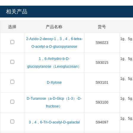
相关产品
选择
产品名称
货号
2-Azido-2-deoxy-1，3，4，6-tetra-
1g、5g
S96023
O-acetyl-a-D-glucopyranose
1，6-Anhydro-b-D-
1g、5g
S93015
glucopyranose（Levoglucosan）
1g、5g
D-Xylose
S93101
D-Turanose（a-D-Glcp（1-3）-D-
1g、5g
S93100
fructose）
1g、5g
3，4，6-Tri-O-acetyl-D-galactal
S94097