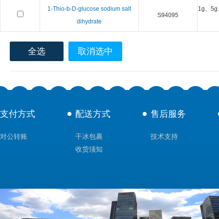
1-Thio-b-D-glucose sodium salt
1g、5g
S94095
dihydrate
全选
取消选中
支付方式
配送方式
售后服务
对公转账
干冰包裹
技术支持
收货须知