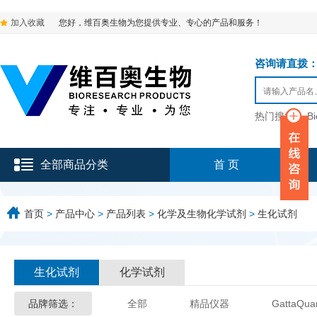
加入收藏
您好，维百奥生物为您提供专业、专心的产品和服务！
咨询请直拨：136-9
热门搜索：
B
全部商品分类
首 页
首页
>
产品中心
>
产品列表
>
化学及生物化学试剂
>
生化试剂
生化试剂
化学试剂
品牌筛选：
全部
精品仪器
GattaQua