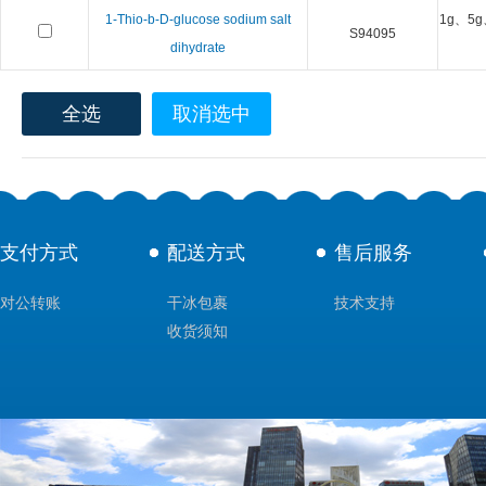
1-Thio-b-D-glucose sodium salt
1g、5g
S94095
dihydrate
全选
取消选中
支付方式
配送方式
售后服务
对公转账
干冰包裹
技术支持
收货须知