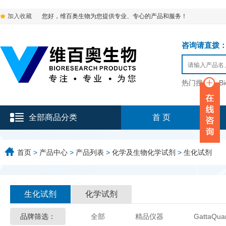
加入收藏
您好，维百奥生物为您提供专业、专心的产品和服务！
咨询请直拨：136-9
热门搜索：
B
全部商品分类
首 页
首页
>
产品中心
>
产品列表
>
化学及生物化学试剂
>
生化试剂
生化试剂
化学试剂
品牌筛选：
全部
精品仪器
GattaQua