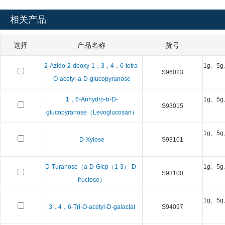
相关产品
选择
产品名称
货号
2-Azido-2-deoxy-1，3，4，6-tetra-
1g、5g
S96023
O-acetyl-a-D-glucopyranose
1，6-Anhydro-b-D-
1g、5g
S93015
glucopyranose（Levoglucosan）
1g、5g
D-Xylose
S93101
D-Turanose（a-D-Glcp（1-3）-D-
1g、5g
S93100
fructose）
1g、5g
3，4，6-Tri-O-acetyl-D-galactal
S94097