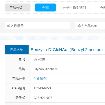
产品分类：
全部
分子生物学试剂
免
Glycon Biochem
Sterlitech
化学及生物化学试剂
材料学试剂
Echelon Biosciences
Verichem La
Affinity Biologicals
Kingfisher Biot
Epitope Diagnostics
Empire Geno
Benzyl a-D-GlcNAc（Benzyl 2-acetami
产品名称
Biotez Berlin
Diametra
C
货号：
S97028
Berry & Associates
Zedira
品牌：
Glycon Biochem
产品分类：
生化试剂
LGC Maine Standards
Biolife Sol
CAS编号：
13343-62-9
Abbexa
AbD Serotec
Ab
分子式：
C15H21NO6