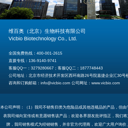
维百奥（北京）生物科技有限公司
Vicbio Biotechnology Co., Ltd.
全国免费热线：400-001-2615
直拨专线：136-9140-9741
客服QQ一：3279280667；客服QQ二：1877748443
公司地址：北京市经济技术开发区西环南路26号院嘉捷企业汇30号楼A
咨询和订购邮箱：info@vicbio.com 公司网址：www.vicbio.com
For International Inquiries & Orders
Tel: +86-13691409741
本公司声明：（1）我司不销售归类为危险品或其他违规品的产品，但由
Email: info@vicbio.com
表我司倾向宣传或有意愿销售该产品；欢迎各界朋友批评指正，我们将
Website: www.vicbio.com
牌，我司销售模式为经销销售，并非官方代理商，欢迎广大用户询价
Address: Room 603, Floor 6, Building 30A, No.26, Xihuannan Stre