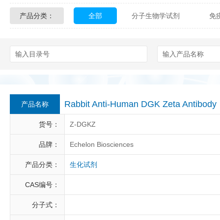
产品分类：
全部
分子生物学试剂
免
Glycon Biochem
Sterlitech
化学及生物化学试剂
材料学试剂
Echelon Biosciences
Verichem La
Affinity Biologicals
Kingfisher Biot
Epitope Diagnostics
Empire Geno
Rabbit Anti-Human DGK Zeta Antibo
产品名称
Biotez Berlin
Diametra
C
货号：
Z-DGKZ
Berry & Associates
Zedira
品牌：
Echelon Biosciences
产品分类：
生化试剂
LGC Maine Standards
Biolife Sol
CAS编号：
Abbexa
AbD Serotec
Ab
分子式：