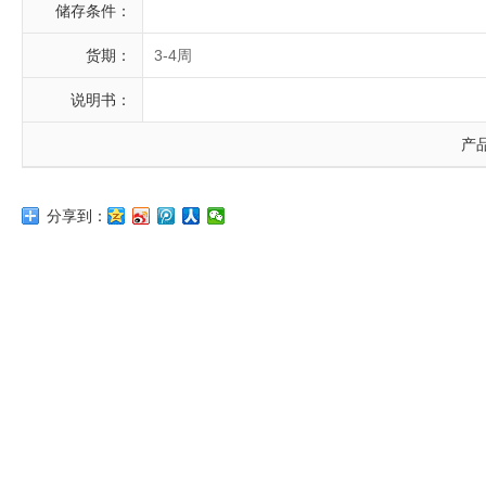
储存条件：
货期：
3-4周
说明书：
产
分享到：