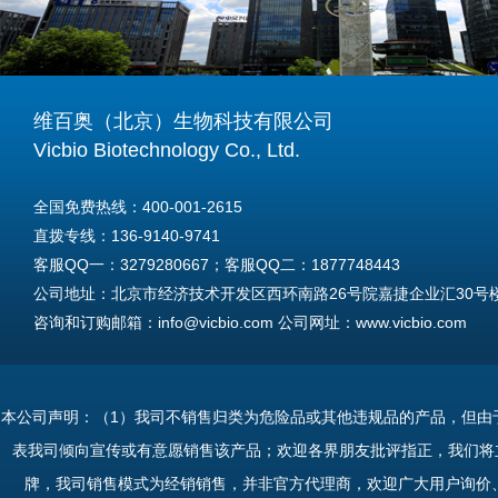
维百奥（北京）生物科技有限公司
Vicbio Biotechnology Co., Ltd.
全国免费热线：400-001-2615
直拨专线：136-9140-9741
客服QQ一：3279280667；客服QQ二：1877748443
公司地址：北京市经济技术开发区西环南路26号院嘉捷企业汇30号楼A
咨询和订购邮箱：info@vicbio.com 公司网址：www.vicbio.com
For International Inquiries & Orders
Tel: +86-13691409741
本公司声明：（1）我司不销售归类为危险品或其他违规品的产品，但由
Email: info@vicbio.com
表我司倾向宣传或有意愿销售该产品；欢迎各界朋友批评指正，我们将
Website: www.vicbio.com
牌，我司销售模式为经销销售，并非官方代理商，欢迎广大用户询价
Address: Room 603, Floor 6, Building 30A, No.26, Xihuannan Stre