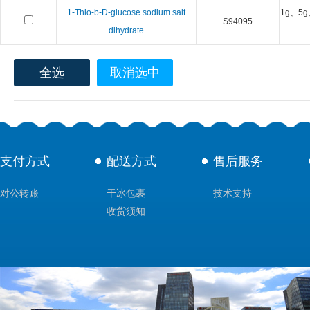
1-Thio-b-D-glucose sodium salt
1g、5g
S94095
dihydrate
全选
取消选中
支付方式
配送方式
售后服务
对公转账
干冰包裹
技术支持
收货须知