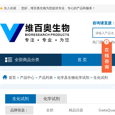
加入收藏
您好，维百奥生物为您提供专业、专心的产品和服务！
咨询请直拨：136-9
热门搜索：
B
全部商品分类
首 页
首页
>
产品中心
>
产品列表
>
化学及生物化学试剂
>
生化试剂
生化试剂
化学试剂
品牌筛选：
全部
精品仪器
GattaQua