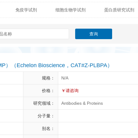
免疫学试剂
细胞生物学试剂
蛋白质研究试剂
itech
热销产品
辰辉创聚生物® (Nebulabio)
B
材料学试剂
仪器及设备
耗材及常用物品
其他
Verichem Laboratories
Vicbio Biotech
Click Chemistry
gfisher Biotech
Vector Labs
Trilink
VICBIO Bi
mpire Genomics
ImmunAware
IBT Systems
（BMP）（Echelon Bioscience，CAT#Z-PLBPA）
a
ChemPep
Eagle Biosciences
Cellscript
规格：
N/A
dira
Hybrid Plastics
Milenia Biotec
SiChem
价格：
￥请咨询
研究领域：
Antibodies & Proteins
Biolife Solutions
Pall
Lonza
Omicron Bioche
分子量：
Abnova
Active Motif
别名：