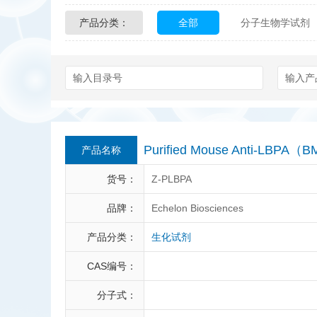
产品分类：
全部
分子生物学试剂
Glycon Biochem
Sterl
化学及生物化学试剂
Echelon Biosciences
Affinity Biologicals
Kin
Epitope Diagnostics
E
Purified Mouse Anti-LBPA
产品名称
Biotez Berlin
Diametr
货号：
Z-PLBPA
Berry & Associates
Ze
品牌：
Echelon Biosciences
产品分类：
生化试剂
LGC Maine Standards
CAS编号：
Abbexa
AbD Serotec
分子式：