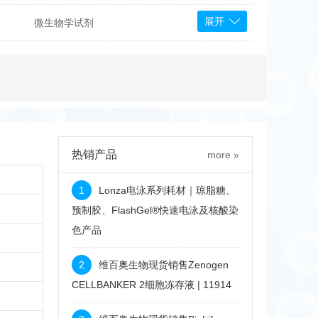
展开
微生物学试剂
PS Bioscience
产品
 Tools
Bioassay Systems
otechnology
DLD-Diagnostika
Medipan
Mediagnost
热销产品
more »
Cytodiagnostics
Katchem
1
Lonza电泳系列耗材｜琼脂糖、
Sunrise Science
预制胶、FlashGel®快速电泳及核酸染
色产品
micals
康为世纪
2
维百奥生物现货销售Zenogen
CELLBANKER 2细胞冻存液 | 11914