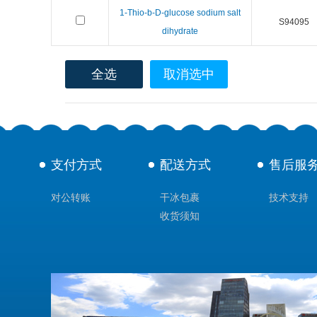
1-Thio-b-D-glucose sodium salt
S94095
dihydrate
全选
取消选中
支付方式
配送方式
售后服
对公转账
干冰包裹
技术支持
收货须知