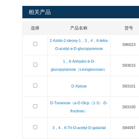
相关产品
选择
产品名称
货号
2-Azido-2-deoxy-1，3，4，6-tetra-
S96023
O-acetyl-a-D-glucopyranose
1，6-Anhydro-b-D-
S93015
glucopyranose（Levoglucosan）
D-Xylose
S93101
D-Turanose（a-D-Glcp（1-3）-D-
S93100
fructose）
3，4，6-Tri-O-acetyl-D-galactal
S94097