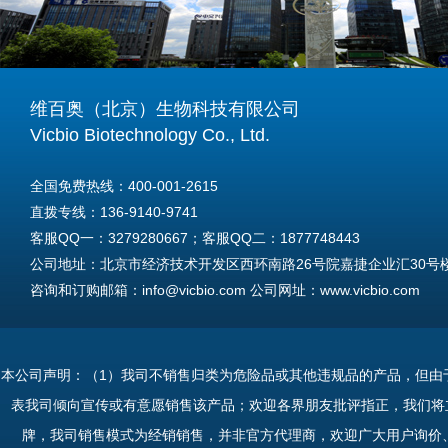
维百奥（北京）生物科技有限公司
Vicbio Biotechnology Co., Ltd.
全国免费热线：400-001-2615
直拨专线：136-9140-9741
客服QQ一：3279280667；客服QQ二：1877748443
公司地址：北京市经济技术开发区西环南路26号院嘉捷企业汇30号楼A
咨询和订购邮箱：info@vicbio.com 公司网址：www.vicbio.com
For International Inquiries & Orders
Tel: +86-13691409741
本公司声明：（1）我司不销售归类为危险品或其他违规品的产品，但由
Email: info@vicbio.com
表我司倾向宣传或有意愿销售该产品；欢迎各界朋友批评指正，我们将
Website: www.vicbio.com
牌，我司销售模式为经销销售，并非官方代理商，欢迎广大用户询价
Address: Room 603, Floor 6, Building 30A, No.26, Xihuannan Stre