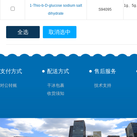
1-Thio-b-D-glucose sodium salt
1g、5g
S94095
dihydrate
全选
取消选中
支付方式
配送方式
售后服务
对公转账
干冰包裹
技术支持
收货须知