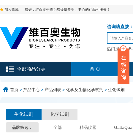
加入收藏
您好，维百奥生物为您提供专业、专心的产品和服务！
咨询请直拨：136-9
热门搜索：
B
全部商品分类
首 页
首页
>
产品中心
>
产品列表
>
化学及生物化学试剂
>
生化试剂
生化试剂
化学试剂
品牌筛选：
全部
精品仪器
GattaQua