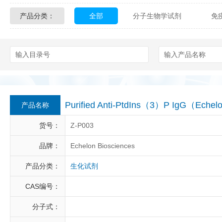
产品分类：
全部
分子生物学试剂
免
Glycon Biochem
Sterlitech
化学及生物化学试剂
材料学试剂
Echelon Biosciences
Verichem La
Affinity Biologicals
Kingfisher Biot
Epitope Diagnostics
Empire Geno
Purified Anti-PtdIns（3）P IgG（Eche
产品名称
Biotez Berlin
Diametra
C
货号：
Z-P003
Berry & Associates
Zedira
品牌：
Echelon Biosciences
产品分类：
生化试剂
LGC Maine Standards
Biolife Sol
CAS编号：
Abbexa
AbD Serotec
Ab
分子式：