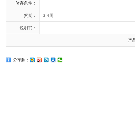
储存条件：
货期：
3-4周
说明书：
产
分享到：