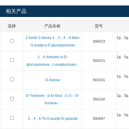
相关产品
选择
产品名称
货号
2-Azido-2-deoxy-1，3，4，6-tetra-
1g、5g
S96023
O-acetyl-a-D-glucopyranose
1，6-Anhydro-b-D-
1g、5g
S93015
glucopyranose（Levoglucosan）
1g、5g
D-Xylose
S93101
D-Turanose（a-D-Glcp（1-3）-D-
1g、5g
S93100
fructose）
1g、5g
3，4，6-Tri-O-acetyl-D-galactal
S94097