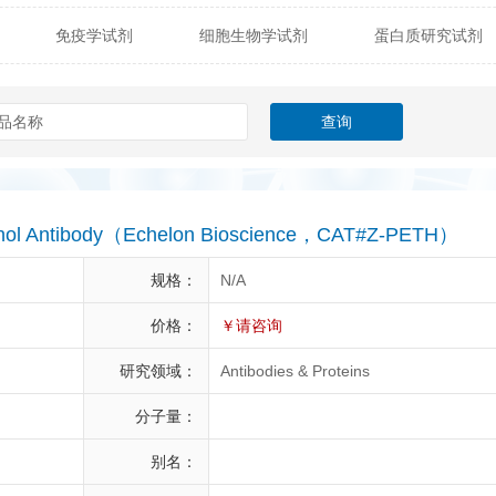
免疫学试剂
细胞生物学试剂
蛋白质研究试剂
itech
热销产品
辰辉创聚生物® (Nebulabio)
B
材料学试剂
仪器及设备
耗材及常用物品
其他
Verichem Laboratories
Vicbio Biotech
Click Chemistry
gfisher Biotech
Vector Labs
Trilink
VICBIO Bi
mpire Genomics
ImmunAware
IBT Systems
thanol Antibody（Echelon Bioscience，CAT#Z-PETH）
a
ChemPep
Eagle Biosciences
Cellscript
规格：
N/A
dira
Hybrid Plastics
Milenia Biotec
SiChem
价格：
￥请咨询
研究领域：
Antibodies & Proteins
Biolife Solutions
Pall
Lonza
Omicron Bioche
分子量：
Abnova
Active Motif
别名：