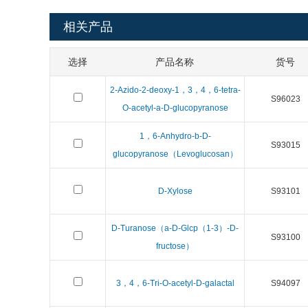
相关产品
选择
产品名称
货号
2-Azido-2-deoxy-1，3，4，6-tetra-
S96023
O-acetyl-a-D-glucopyranose
1，6-Anhydro-b-D-
S93015
glucopyranose（Levoglucosan）
D-Xylose
S93101
D-Turanose（a-D-Glcp（1-3）-D-
S93100
fructose）
3，4，6-Tri-O-acetyl-D-galactal
S94097