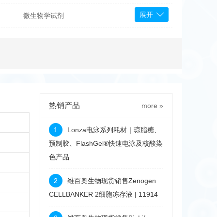
展开
微生物学试剂
PS Bioscience
产品
 Tools
Bioassay Systems
otechnology
DLD-Diagnostika
Medipan
Mediagnost
热销产品
more »
Cytodiagnostics
Katchem
1
Lonza电泳系列耗材｜琼脂糖、
Sunrise Science
预制胶、FlashGel®快速电泳及核酸染
色产品
micals
康为世纪
2
维百奥生物现货销售Zenogen
CELLBANKER 2细胞冻存液 | 11914