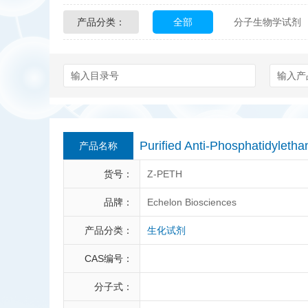
产品分类：
全部
分子生物学试剂
Glycon Biochem
Sterl
化学及生物化学试剂
Echelon Biosciences
Affinity Biologicals
Kin
Epitope Diagnostics
E
Purified Anti-Phosphatidyle
产品名称
Biotez Berlin
Diametr
货号：
Z-PETH
Berry & Associates
Ze
品牌：
Echelon Biosciences
产品分类：
生化试剂
LGC Maine Standards
CAS编号：
Abbexa
AbD Serotec
分子式：