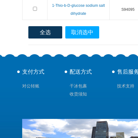
1-Thio-b-D-glucose sodium salt
S94095
dihydrate
全选
取消选中
支付方式
配送方式
售后服
对公转账
干冰包裹
技术支持
收货须知