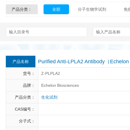
产品分类：
全部
分子生物学试剂
免
Glycon Biochem
Sterlitech
化学及生物化学试剂
材料学试剂
Echelon Biosciences
Verichem La
Affinity Biologicals
Kingfisher Biot
Epitope Diagnostics
Empire Geno
Purified Anti-LPLA2 Antibody（Eche
产品名称
Biotez Berlin
Diametra
C
货号：
Z-PLPLA2
Berry & Associates
Zedira
品牌：
Echelon Biosciences
产品分类：
生化试剂
LGC Maine Standards
Biolife Sol
CAS编号：
Abbexa
AbD Serotec
Ab
分子式：