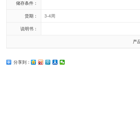
储存条件：
货期：
3-4周
说明书：
产
分享到：