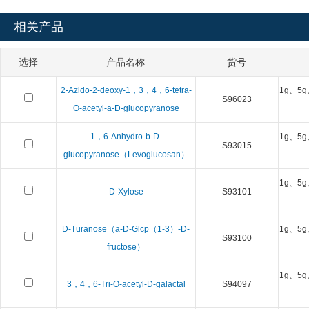
相关产品
选择
产品名称
货号
2-Azido-2-deoxy-1，3，4，6-tetra-
1g、5g
S96023
O-acetyl-a-D-glucopyranose
1，6-Anhydro-b-D-
1g、5g
S93015
glucopyranose（Levoglucosan）
1g、5g
D-Xylose
S93101
D-Turanose（a-D-Glcp（1-3）-D-
1g、5g
S93100
fructose）
1g、5g
3，4，6-Tri-O-acetyl-D-galactal
S94097