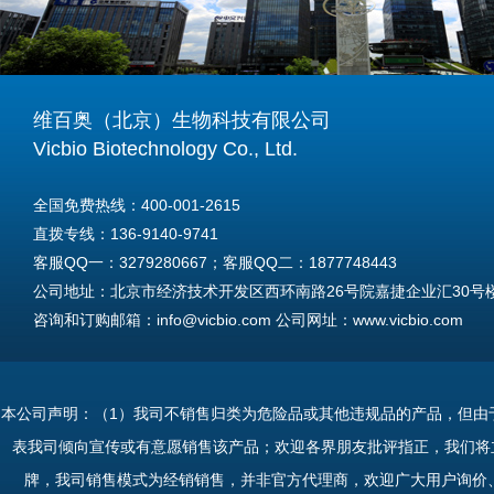
维百奥（北京）生物科技有限公司
Vicbio Biotechnology Co., Ltd.
全国免费热线：400-001-2615
直拨专线：136-9140-9741
客服QQ一：3279280667；客服QQ二：1877748443
公司地址：北京市经济技术开发区西环南路26号院嘉捷企业汇30号楼A
咨询和订购邮箱：info@vicbio.com 公司网址：www.vicbio.com
For International Inquiries & Orders
Tel: +86-13691409741
本公司声明：（1）我司不销售归类为危险品或其他违规品的产品，但由
Email: info@vicbio.com
表我司倾向宣传或有意愿销售该产品；欢迎各界朋友批评指正，我们将
Website: www.vicbio.com
牌，我司销售模式为经销销售，并非官方代理商，欢迎广大用户询价
Address: Room 603, Floor 6, Building 30A, No.26, Xihuannan Stre