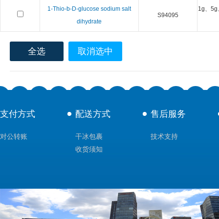
1-Thio-b-D-glucose sodium salt
1g、5g
S94095
dihydrate
全选
取消选中
支付方式
配送方式
售后服务
对公转账
干冰包裹
技术支持
收货须知