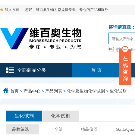
加入收藏
您好，维百奥生物为您提供专业、专心的产品和服务！
咨询请直拨：136-9
热门搜索：
B
全部商品分类
首 页
首页
>
产品中心
>
产品列表
>
化学及生物化学试剂
>
生化试剂
生化试剂
化学试剂
品牌筛选：
全部
精品仪器
GattaQua